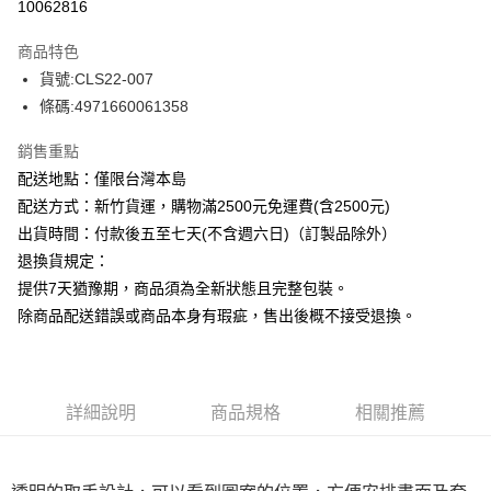
10062816
ATM付款
商品特色
運送方式
貨號:CLS22-007
條碼:4971660061358
下單前請先詢問庫存
每筆NT$130，滿NT$2,500(含以上)免運費
銷售重點
配送地點：僅限台灣本島
配送方式：新竹貨運，購物滿2500元免運費(含2500元)
出貨時間：付款後五至七天(不含週六日)（訂製品除外）
退換貨規定：
提供7天猶豫期，商品須為全新狀態且完整包裝。
除商品配送錯誤或商品本身有瑕疵，售出後概不接受退換。
詳細說明
商品規格
相關推薦