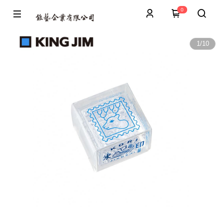
0
1
/
10