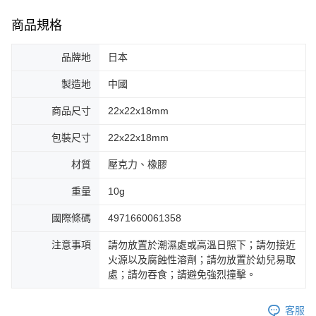
商品規格
品牌地
日本
製造地
中國
商品尺寸
22x22x18mm
包裝尺寸
22x22x18mm
材質
壓克力、橡膠
重量
10g
國際條碼
4971660061358
注意事項
請勿放置於潮濕處或高溫日照下；請勿接近
火源以及腐蝕性溶劑；請勿放置於幼兒易取
處；請勿吞食；請避免強烈撞擊。
客服