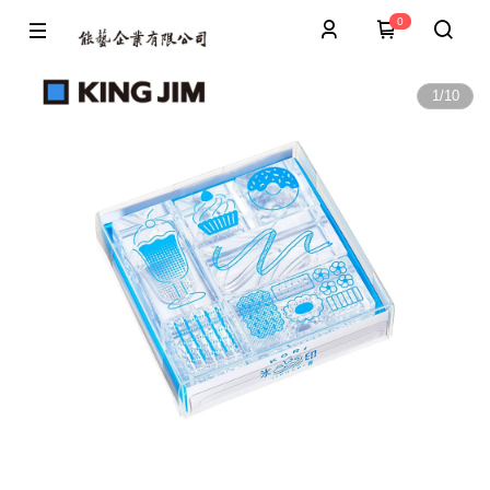
0
1
/
10