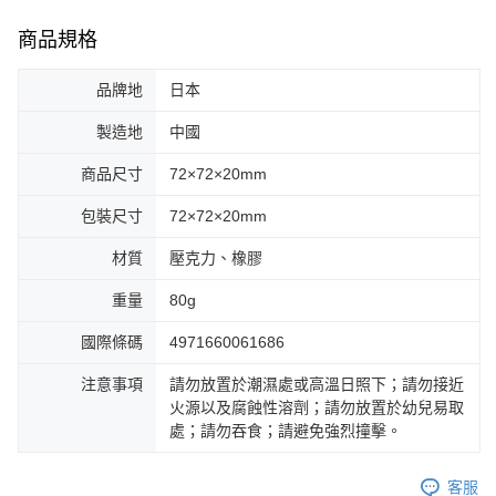
商品規格
品牌地
日本
製造地
中國
商品尺寸
72×72×20mm
包裝尺寸
72×72×20mm
材質
壓克力、橡膠
重量
80g
國際條碼
4971660061686
注意事項
請勿放置於潮濕處或高溫日照下；請勿接近
火源以及腐蝕性溶劑；請勿放置於幼兒易取
處；請勿吞食；請避免強烈撞擊。
客服