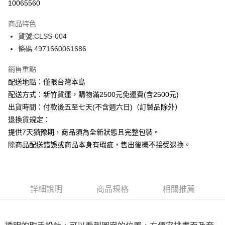
10065560
ATM付款
商品特色
運送方式
貨號:CLSS-004
條碼:4971660061686
下單前請先詢問庫存
每筆NT$130，滿NT$2,500(含以上)免運費
銷售重點
配送地點：僅限台灣本島
配送方式：新竹貨運，購物滿2500元免運費(含2500元)
出貨時間：付款後五至七天(不含週六日)（訂製品除外）
退換貨規定：
提供7天猶豫期，商品須為全新狀態且完整包裝。
除商品配送錯誤或商品本身有瑕疵，售出後概不接受退換。
詳細說明
商品規格
相關推薦