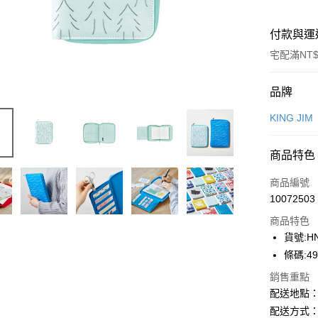
付款與運
宅配滿NT$
付款方式
品牌
信用卡一
KING JIM
Apple Pay
商品特色
街口支付
商品編號
悠遊付
10072503
商品特色
ATM付款
貨號:HN
條碼:49
運送方式
銷售重點
配送地點
下單前請
配送方式：
每筆NT$1