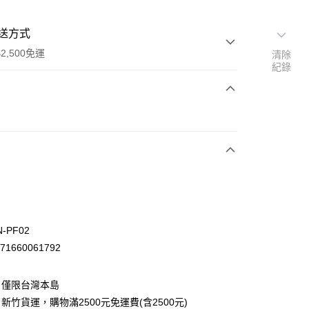
送方式
2,500免運
清除
紀錄
次付款
-PF02
71660061792
：僅限台灣本島
先詢問庫存
新竹貨運，購物滿2500元免運費(含2500元)
30，滿NT$2,500(含以上)免運費