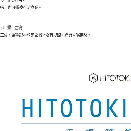
NT 5 撕頁線設計
寫錯，也可撕掉不留痕跡。
T 6 攤平書寫
裝工藝，讓筆記本能完全攤平沒有縫隙，跨頁書寫無礙。