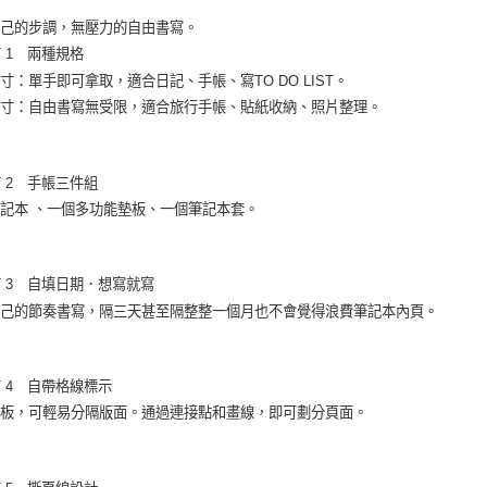
自己的步調，無壓力的自由書寫。
T 1 兩種規格
寸：單手即可拿取，適合日記、手帳、寫TO DO LIST。
尺寸：自由書寫無受限，適合旅行手帳、貼紙收納、照片整理。
NT 2 手帳三件組
筆記本 、一個多功能墊板、一個筆記本套。
NT 3 自填日期．想寫就寫
自己的節奏書寫，隔三天甚至隔整整一個月也不會覺得浪費筆記本內頁。
NT 4 自帶格線標示
墊板，可輕易分隔版面。通過連接點和畫線，即可劃分頁面。