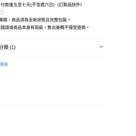
付款後五至七天(不含週六日)（訂製品除外）
定：
猶豫期，商品須為全新狀態且完整包裝。
送錯誤或商品本身有瑕疵，售出後概不接受退換。
類 (1)
HITOTOKI NOTE 手帳筆記本 拉鍊款
客服