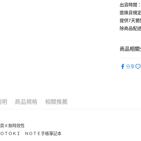
出貨時間：
退換貨規
提供7天
除商品配
商品相關分
KING JIM
分享
說明
商品規格
相關推薦
內頁Ｘ無時效性
ＴＯＴＯＫＩ ＮＯＴＥ手帳筆記本