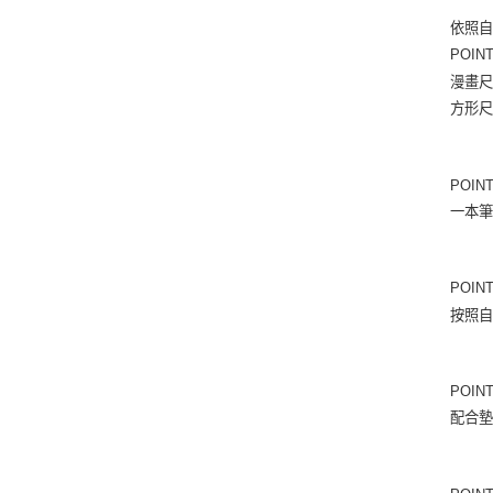
依照
POIN
漫畫尺
方形
POI
一本
POI
按照
POI
配合