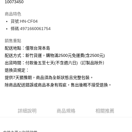
10073450
ATM付款
商品特色
運送方式
貨號:HN-CF04
條碼:4971660061754
下單前請先詢問庫存
每筆NT$130，滿NT$2,500(含以上)免運費
銷售重點
配送地點：僅限台灣本島
配送方式：新竹貨運，購物滿2500元免運費(含2500元)
出貨時間：付款後五至七天(不含週六日)（訂製品除外）
退換貨規定：
提供7天猶豫期，商品須為全新狀態且完整包裝。
除商品配送錯誤或商品本身有瑕疵，售出後概不接受退換。
詳細說明
商品規格
相關推薦