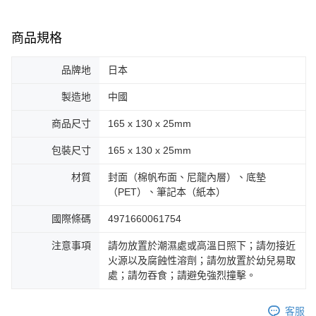
商品規格
品牌地
日本
製造地
中國
商品尺寸
165 x 130 x 25mm
包裝尺寸
165 x 130 x 25mm
材質
封面（棉帆布面、尼龍內層）、底墊
（PET）、筆記本（紙本）
國際條碼
4971660061754
注意事項
請勿放置於潮濕處或高溫日照下；請勿接近
火源以及腐蝕性溶劑；請勿放置於幼兒易取
處；請勿吞食；請避免強烈撞擊。
客服