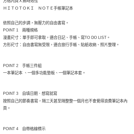
方格內頁Ｘ無時效性
ＨＩＴＯＴＯＫＩ ＮＯＴＥ手帳筆記本
依照自己的步調，無壓力的自由書寫。
POINT 1 兩種規格
漫畫尺寸：單手即可拿取，適合日記、手帳、寫TO DO LIST。
方形尺寸：自由書寫無受限，適合旅行手帳、貼紙收納、照片整理。
POINT 2 手帳三件組
一本筆記本 、一個多功能墊板、一個筆記本套。
POINT 3 自填日期．想寫就寫
按照自己的節奏書寫，隔三天甚至隔整整一個月也不會覺得浪費筆記本內
頁。
POINT 4 自帶格線標示