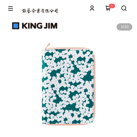
0
1
/
10