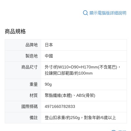
顯示電腦版詳細說明
商品規格
品牌地
日本
製造地
中國
商品尺寸
外寸/約W110×D90×H170mm(不含尾巴)，
拉鍊開口部範圍/約100mm
重量
90g
材質
聚酯纖維(本體)、ABS(骨架)
國際條碼
4971660782833
備註
登山扣承重/約250g，對象年齡/6歲以上