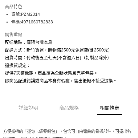
商品特色
運送方式
貨號:PZM2014
條碼:4971660782833
下單前請先詢問庫存
每筆NT$130，滿NT$2,500(含以上)免運費
銷售重點
配送地點：僅限台灣本島
配送方式：新竹貨運，購物滿2500元免運費(含2500元)
出貨時間：付款後五至七天(不含週六日)（訂製品除外）
退換貨規定：
提供7天猶豫期，商品須為全新狀態且完整包裝。
除商品配送錯誤或商品本身有瑕疵，售出後概不接受退換。
詳細說明
商品規格
相關推薦
方便攜帶的「迷你卡袋零錢包」，包含可自由彎曲的骨架部件，可擺出各