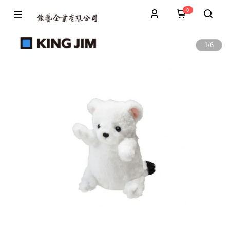
0
1
/
6