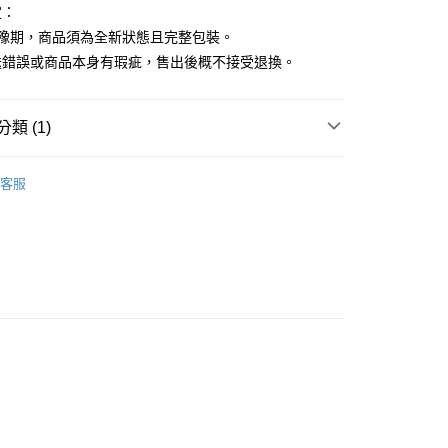
定：
猶豫期，商品須為全新狀態且完整包裝。
送錯誤或商品本身有瑕疵，售出後概不接受退換。
類 (1)
MINI文具 第二彈
客服