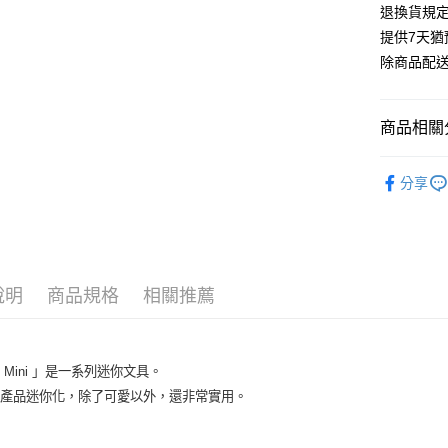
退換貨規
提供7天
除商品配
商品相關分
KING JIM
分享
說明
商品規格
相關推薦
g Mini 」是一系列迷你文具。
典產品迷你化，除了可愛以外，還非常實用。