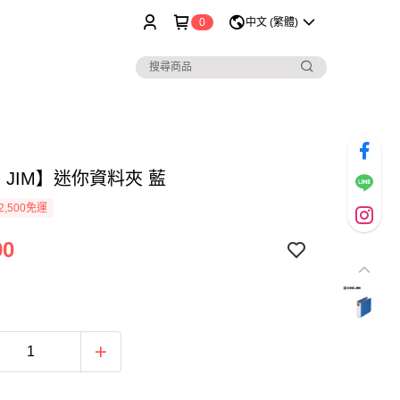
0
中文 (繁體)
G JIM】迷你資料夾 藍
2,500免運
90