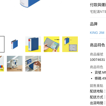
付款與運
宅配滿NT$
付款方式
品牌
信用卡一
KING JIM
Apple Pay
商品特色
街口支付
商品編號
悠遊付
10074631
商品特色
ATM付款
貨號:MN
條碼:49
運送方式
銷售重點
配送地點
下單前請
配送方式：
每筆NT$1
出貨時間：