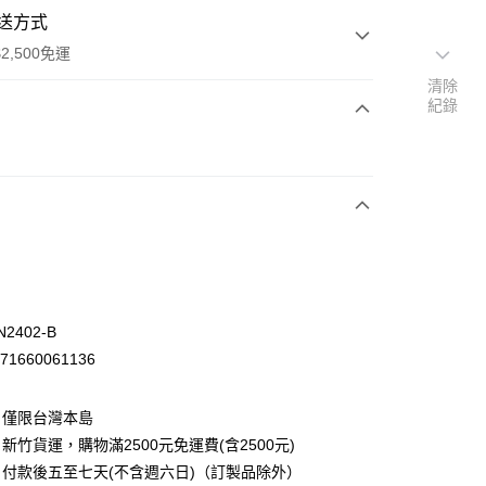
送方式
2,500免運
清除
紀錄
次付款
2402-B
71660061136
：僅限台灣本島
先詢問庫存
新竹貨運，購物滿2500元免運費(含2500元)
30，滿NT$2,500(含以上)免運費
付款後五至七天(不含週六日)（訂製品除外）