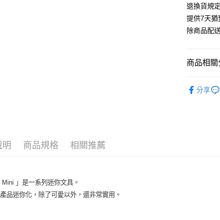
退換貨規
提供7天
除商品配
商品相關分
KING JIM
分享
說明
商品規格
相關推薦
g Mini 」是一系列迷你文具。
典產品迷你化，除了可愛以外，還非常實用。