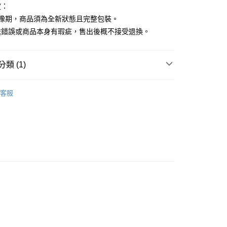
定：
猶豫期，商品須為全新狀態且完整包裝。
送錯誤或商品本身有瑕疵，售出後概不接受退換。
類 (1)
MINI文具 第二彈
客服