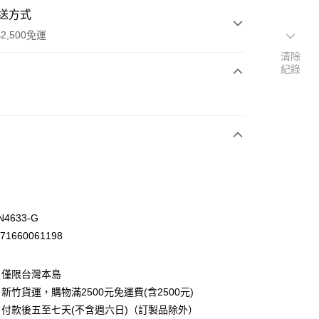
送方式
2,500免運
清除
紀錄
次付款
4633-G
71660061198
：僅限台灣本島
先詢問庫存
新竹貨運，購物滿2500元免運費(含2500元)
30，滿NT$2,500(含以上)免運費
付款後五至七天(不含週六日)（訂製品除外）