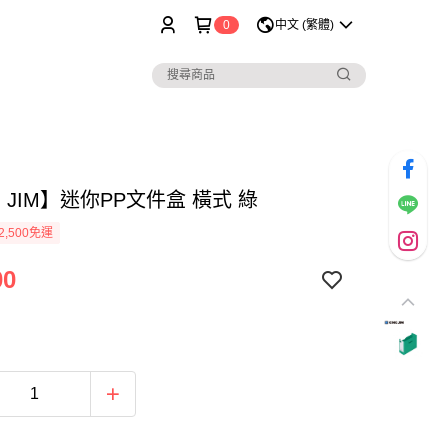
0
中文 (繁體)
G JIM】迷你PP文件盒 橫式 綠
2,500免運
00