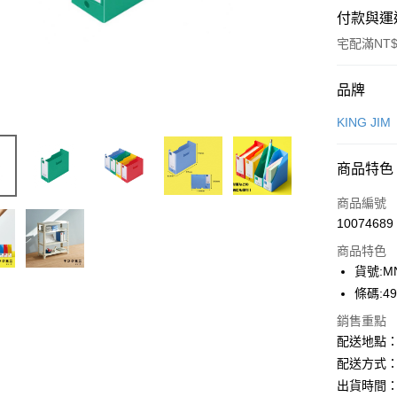
付款與運
宅配滿NT$
付款方式
品牌
信用卡一
KING JIM
Apple Pay
商品特色
街口支付
商品編號
悠遊付
10074689
商品特色
ATM付款
貨號:MN
條碼:49
運送方式
銷售重點
配送地點
下單前請
配送方式：
每筆NT$1
出貨時間：