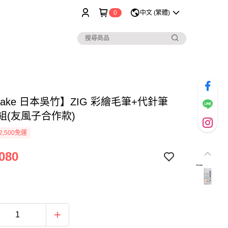
0
中文 (繁體)
etake 日本吳竹】ZIG 彩繪毛筆+代針筆
組(友風子合作款)
2,500免運
080