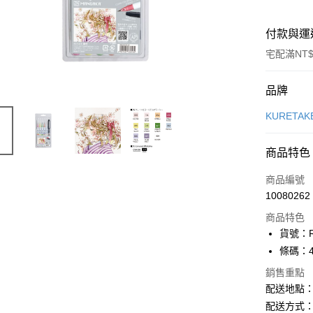
付款與運
宅配滿NT$
付款方式
品牌
信用卡一
KURETA
Apple Pay
商品特色
街口支付
商品編號
悠遊付
10080262
商品特色
ATM付款
貨號：R
條碼：49
運送方式
銷售重點
配送地點
下單前請
配送方式：
每筆NT$1