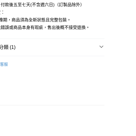
付款後五至七天(不含週六日)（訂製品除外）
定：
猶豫期，商品須為全新狀態且完整包裝。
送錯誤或商品本身有瑕疵，售出後概不接受退換。
類 (1)
KE 日本吳竹
ZIG 彩繪毛筆
客服