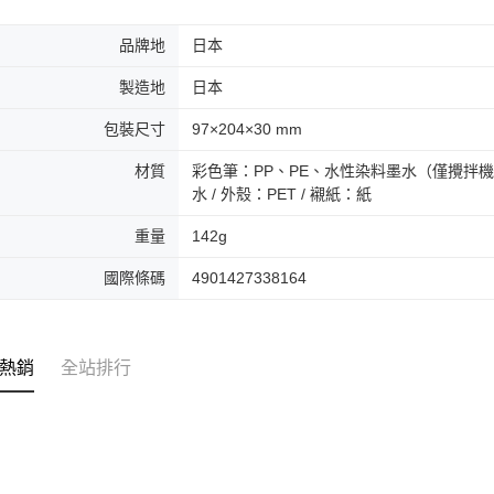
品牌地
日本
製造地
日本
包裝尺寸
97×204×30 mm
材質
彩色筆：PP、PE、水性染料墨水（僅攪拌機水性墨
水 / 外殼：PET / 襯紙：紙
重量
142g
國際條碼
4901427338164
熱銷
全站排行