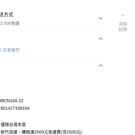
送方式
2,500免運
清除
紀錄
次付款
KE 日本吳竹
BCN160-22
01427338164
：僅限台灣本島
先詢問庫存
新竹貨運，購物滿2500元免運費(含2500元)
30，滿NT$2,500(含以上)免運費