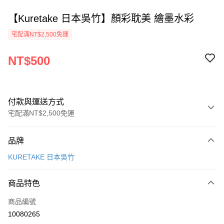
【Kuretake 日本吳竹】顏彩耽美 繪墨水彩
宅配滿NT$2,500免運
NT$500
付款與運送方式
宅配滿NT$2,500免運
付款方式
品牌
信用卡一次付款
KURETAKE 日本吳竹
Apple Pay
商品特色
街口支付
商品編號
悠遊付
10080265
ATM付款