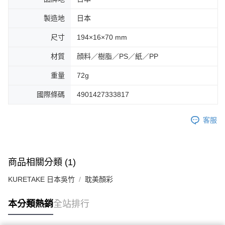
製造地
日本
尺寸
194×16×70 mm
材質
顔料／樹脂／PS／紙／PP
重量
72g
國際條碼
4901427333817
客服
商品相關分類 (1)
KURETAKE 日本吳竹
耽美顏彩
本分類熱銷
全站排行