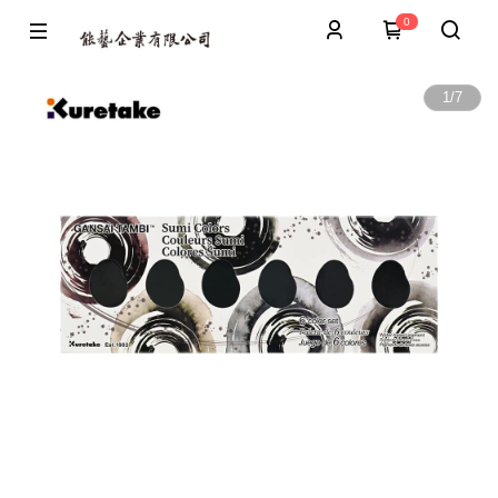
0
1
/
7