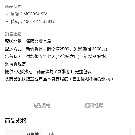
商品特色
運送方式
貨號：MC20SU/6V
條碼：4901427333817
下單前請先詢問庫存
每筆NT$130，滿NT$2,500(含以上)免運費
銷售重點
配送地點：僅限台灣本島
配送方式：新竹貨運，購物滿2500元免運費(含2500元)
出貨時間：付款後五至七天(不含週六日)（訂製品除外）
退換貨規定：
提供7天猶豫期，商品須為全新狀態且完整包裝。
除商品配送錯誤或商品本身有瑕疵，售出後概不接受退換。
商品規格
相關推薦
商品規格
品牌地
日本