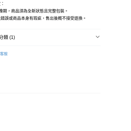
定：
猶豫期，商品須為全新狀態且完整包裝。
送錯誤或商品本身有瑕疵，售出後概不接受退換。
類 (1)
r 韓國貼紙
貼紙包
客服