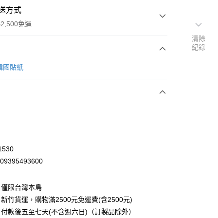
送方式
2,500免運
清除
紀錄
次付款
r 韓國貼紙
1530
09395493600
：僅限台灣本島
先詢問庫存
新竹貨運，購物滿2500元免運費(含2500元)
30，滿NT$2,500(含以上)免運費
付款後五至七天(不含週六日)（訂製品除外）