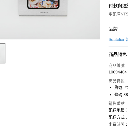
付款與運
宅配滿NT$
付款方式
品牌
信用卡一
Suatelie
Apple Pay
商品特色
街口支付
商品編號
悠遊付
10094404
商品特色
ATM付款
貨號: #
條碼:88
運送方式
銷售重點
配送地點
下單前請
配送方式：
每筆NT$1
出貨時間：