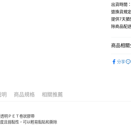
出貨時間：
退換貨規
提供7天
除商品配
商品相關分
KING JIM
分享
說明
商品規格
相關推薦
A 透明ＰＥＴ卷狀膠帶
明度且弱黏性，可以輕易黏貼和撕除