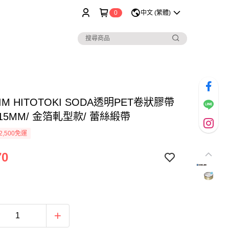
0
中文 (繁體)
JIM HITOTOKI SODA透明PET卷狀膠帶
 15MM/ 金箔軋型款/ 蕾絲緞帶
2,500免運
70