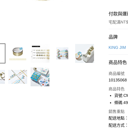
付款與運
宅配滿NT$
付款方式
品牌
信用卡一
KING JIM
商品特色
運送方式
商品編號
下單前請
10135068
每筆NT$1
商品特色
貨號:CM
條碼:49
銷售重點
配送地點
配送方式：