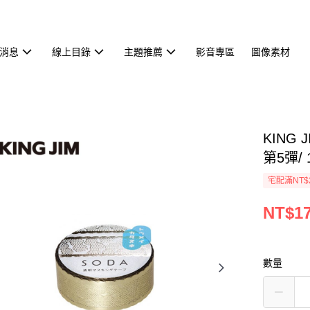
消息
線上目錄
主題推薦
影音專區
圖像素材
KING 
第5彈/
宅配滿NT$
NT$1
數量