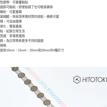
黏性膠帶．可重覆黏貼
表面即可黏貼，即使貼錯了也可輕易撕除
彩繽紛．可愛童趣
豐富細膩，與金箔等異材質的搭配，療癒可愛
多樣，可自由選擇
帳美化．豐富畫面
拼貼，紀錄日常生活
明質感．多場景適用
裝飾，為日常帶來更多不同的面貌
種規格
度有10mm、15mm、20mm和30mm共4種尺寸