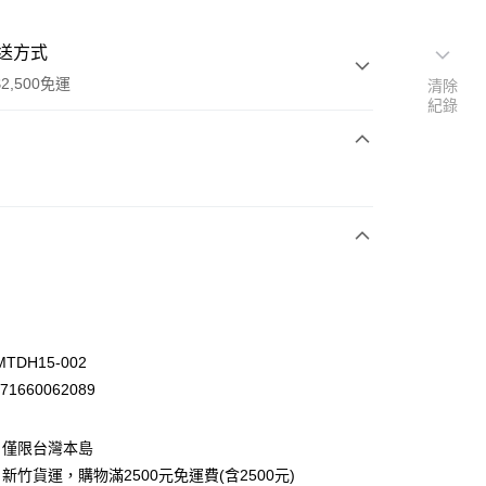
送方式
2,500免運
清除
紀錄
次付款
先詢問庫存
30，滿NT$2,500(含以上)免運費
TDH15-002
71660062089
：僅限台灣本島
新竹貨運，購物滿2500元免運費(含2500元)