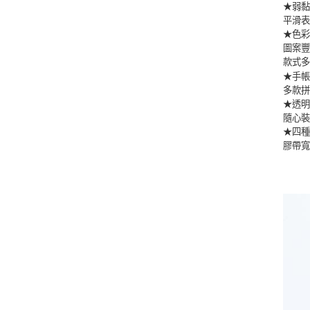
★弱
平滑
★色
圖案
款式
★手
多款
★透
隨心
★四
膠帶寬