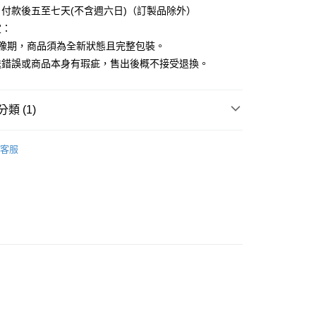
付款後五至七天(不含週六日)（訂製品除外）
定：
猶豫期，商品須為全新狀態且完整包裝。
送錯誤或商品本身有瑕疵，售出後概不接受退換。
類 (1)
HITOTOKI SODA 透明PET卷狀膠帶
客服