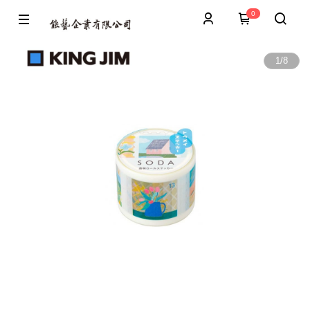
0
1
/
8