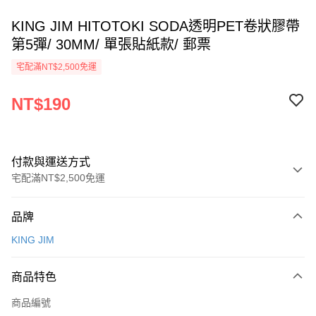
KING JIM HITOTOKI SODA透明PET卷狀膠帶
第5彈/ 30MM/ 單張貼紙款/ 郵票
宅配滿NT$2,500免運
NT$190
付款與運送方式
宅配滿NT$2,500免運
付款方式
品牌
信用卡一次付款
KING JIM
運送方式
商品特色
下單前請先詢問庫存
每筆NT$130，滿NT$2,500(含以上)免運費
商品編號