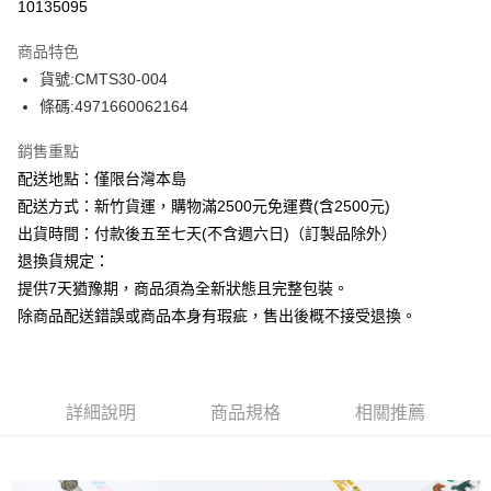
10135095
商品特色
貨號:CMTS30-004
條碼:4971660062164
銷售重點
配送地點：僅限台灣本島
配送方式：新竹貨運，購物滿2500元免運費(含2500元)
出貨時間：付款後五至七天(不含週六日)（訂製品除外）
退換貨規定：
提供7天猶豫期，商品須為全新狀態且完整包裝。
除商品配送錯誤或商品本身有瑕疵，售出後概不接受退換。
詳細說明
商品規格
相關推薦