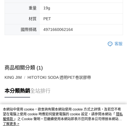
重量
19g
材質
PET
國際條碼
4971660062164
客服
商品相關分類 (1)
KING JIM
HITOTOKI SODA 透明PET卷狀膠帶
本分類熱銷
全站排行
本網站中使用 cookie，欲查詢有關本網站使用 cookie 方式之詳情，及若您不希
熱門標籤
望在電腦上使用 cookie 時應如何變更電腦的 cookie 設定，請參閱本網站「
隱私
權條款
」之 Cookie 聲明。您繼續使用本網站即表示您同意本公司得按本網站使
用條款之 Cookie 聲明使用 cookie。
了解更多 >