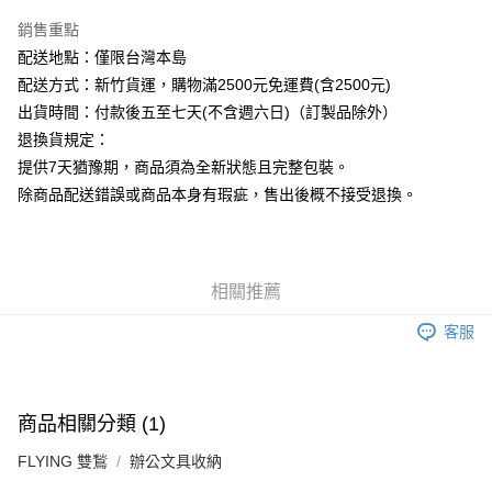
銷售重點
運送方式
配送地點：僅限台灣本島
下單前請先詢問庫存
配送方式：新竹貨運，購物滿2500元免運費(含2500元)
每筆NT$130，滿NT$2,500(含以上)免運費
出貨時間：付款後五至七天(不含週六日)（訂製品除外）
退換貨規定：
提供7天猶豫期，商品須為全新狀態且完整包裝。
除商品配送錯誤或商品本身有瑕疵，售出後概不接受退換。
相關推薦
客服
商品相關分類 (1)
FLYING 雙鶖
辦公文具收納