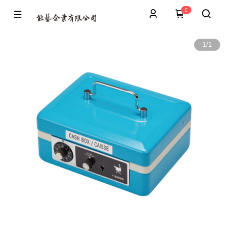
0
1
/
1