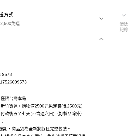
送方式
2,500免運
清除
紀錄
次付款
-9573
17526009573
：僅限台灣本島
新竹貨運，購物滿2500元免運費(含2500元)
付款後五至七天(不含週六日)（訂製品除外）
定：
先詢問庫存
猶豫期，商品須為全新狀態且完整包裝。
30，滿NT$2,500(含以上)免運費