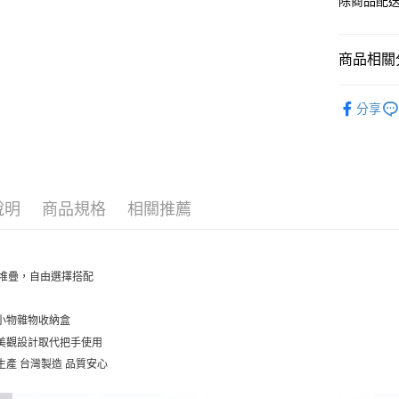
除商品配
商品相關分
FLYING 
分享
說明
商品規格
相關推薦
堆疊，自由選擇搭配
式小物雜物收納盒
線美觀設計取代把手使用
灣生產 台灣製造 品質安心