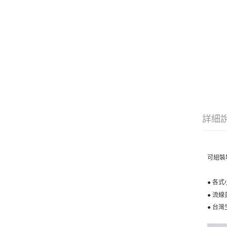
詳細
可組裝
● 各
● 流
● 台