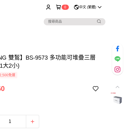
0
中文 (繁體)
ING 雙鶖】BS-9573 多功能可堆疊三層
1大2小)
2,500免運
60