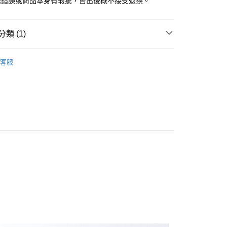
送錯誤或商品本身有瑕疵，售出後概不接受退換。
類 (1)
雙鶖
辦公文具收納
客服