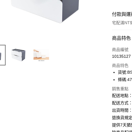
付款與運
宅配滿NT$
付款方式
商品特色
信用卡一
商品編號
10135127
Apple Pay
商品特色
街口支付
貨號:BS
條碼:47
悠遊付
銷售重點
ATM付款
配送地點
配送方式：
出貨時間：
運送方式
退換貨規
下單前請
提供7天
每筆NT$1