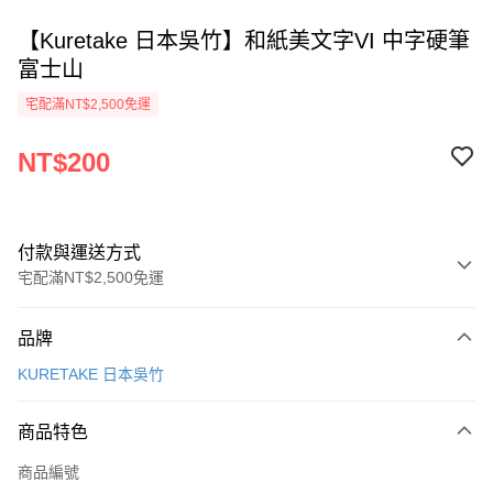
【Kuretake 日本吳竹】和紙美文字VI 中字硬筆
富士山
宅配滿NT$2,500免運
NT$200
付款與運送方式
宅配滿NT$2,500免運
付款方式
品牌
信用卡一次付款
KURETAKE 日本吳竹
Apple Pay
商品特色
街口支付
商品編號
悠遊付