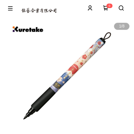
0
1
/
8