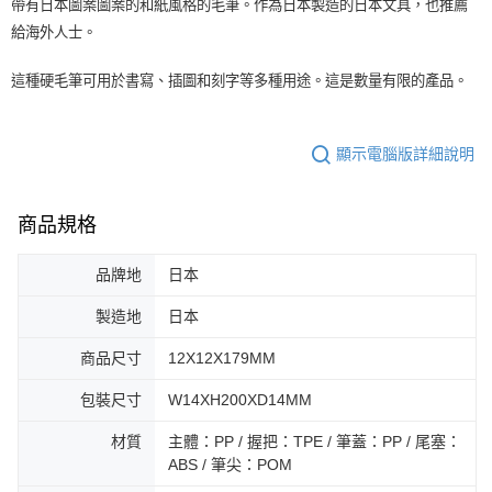
帶有日本圖案圖案的和紙風格的毛筆。作為日本製造的日本文具，也推薦
給海外人士。
這種硬毛筆可用於書寫、插圖和刻字等多種用途。這是數量有限的產品。
顯示電腦版詳細說明
商品規格
品牌地
日本
製造地
日本
商品尺寸
12X12X179MM
包裝尺寸
W14XH200XD14MM
材質
主體：PP / 握把：TPE / 筆蓋：PP / 尾塞：
ABS / 筆尖：POM