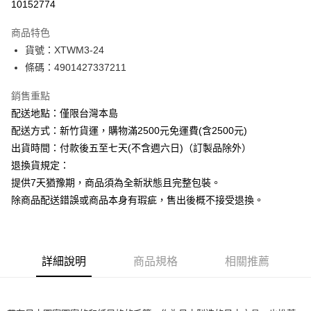
10152774
ATM付款
商品特色
運送方式
貨號：XTWM3-24
條碼：4901427337211
下單前請先詢問庫存
每筆NT$130，滿NT$2,500(含以上)免運費
銷售重點
配送地點：僅限台灣本島
配送方式：新竹貨運，購物滿2500元免運費(含2500元)
出貨時間：付款後五至七天(不含週六日)（訂製品除外）
退換貨規定：
提供7天猶豫期，商品須為全新狀態且完整包裝。
除商品配送錯誤或商品本身有瑕疵，售出後概不接受退換。
詳細說明
商品規格
相關推薦