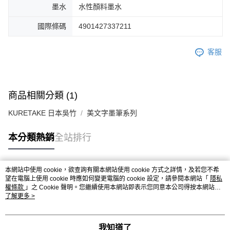
墨水
水性顏料墨水
國際條碼
4901427337211
客服
商品相關分類 (1)
KURETAKE 日本吳竹
美文字墨筆系列
本分類熱銷
全站排行
本網站中使用 cookie，欲查詢有關本網站使用 cookie 方式之詳情，及若您不希
熱門標籤
望在電腦上使用 cookie 時應如何變更電腦的 cookie 設定，請參閱本網站「
隱私
權條款
」之 Cookie 聲明。您繼續使用本網站即表示您同意本公司得按本網站使
用條款之 Cookie 聲明使用 cookie。
了解更多 >
我知道了