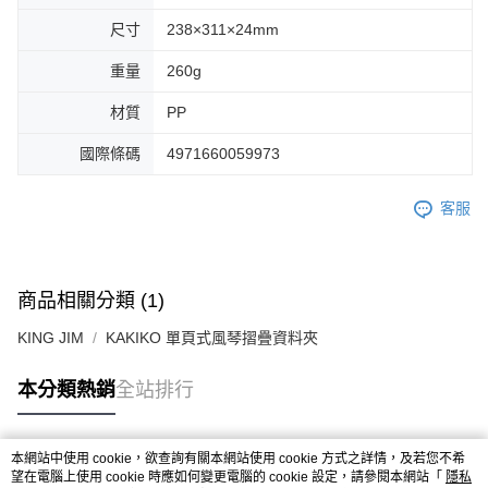
尺寸
238×311×24mm
重量
260g
材質
PP
國際條碼
4971660059973
客服
商品相關分類 (1)
KING JIM
KAKIKO 單頁式風琴摺疊資料夾
本分類熱銷
全站排行
本網站中使用 cookie，欲查詢有關本網站使用 cookie 方式之詳情，及若您不希
熱門標籤
望在電腦上使用 cookie 時應如何變更電腦的 cookie 設定，請參閱本網站「
隱私