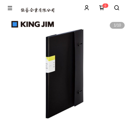
0
1
/
10