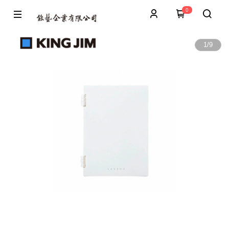
0
1
/
9