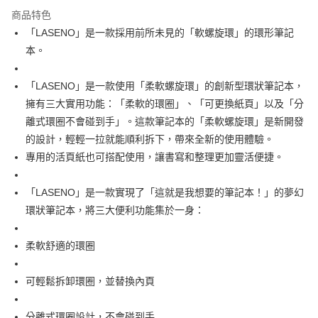
商品特色
運送方式
「LASENO」是一款採用前所未見的「軟螺旋環」的環形筆記
本。
下單前請先詢問庫存
每筆NT$130，滿NT$2,500(含以上)免運費
「LASENO」是一款使用「柔軟螺旋環」的創新型環狀筆記本，
擁有三大實用功能：「柔軟的環圈」、「可更換紙頁」以及「分
離式環圈不會碰到手」。這款筆記本的「柔軟螺旋環」是新開發
的設計，輕輕一拉就能順利拆下，帶來全新的使用體驗。
專用的活頁紙也可搭配使用，讓書寫和整理更加靈活便捷。
「LASENO」是一款實現了「這就是我想要的筆記本！」的夢幻
環狀筆記本，將三大便利功能集於一身：
柔軟舒適的環圈
可輕鬆拆卸環圈，並替換內頁
分離式環圈設計，不會碰到手