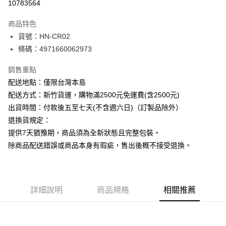
10783564
ATM付款
商品特色
運送方式
貨號：HN-CR02
條碼：4971660062973
下單前請先詢問庫存
每筆NT$130，滿NT$2,500(含以上)免運費
銷售重點
配送地點：僅限台灣本島
配送方式：新竹貨運，購物滿2500元免運費(含2500元)
出貨時間：付款後五至七天(不含週六日)（訂製品除外）
退換貨規定：
提供7天猶豫期，商品須為全新狀態且完整包裝。
除商品配送錯誤或商品本身有瑕疵，售出後概不接受退換。
詳細說明
商品規格
相關推薦