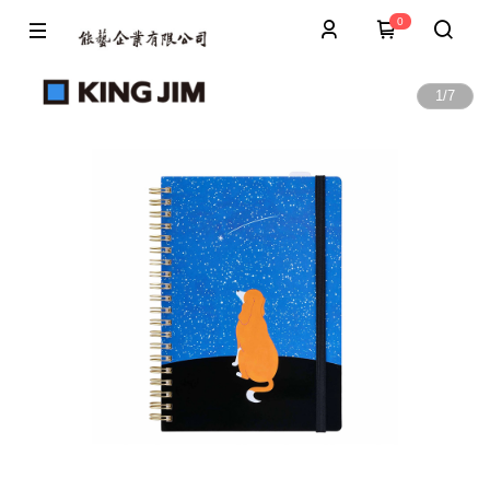
0
1
/
7