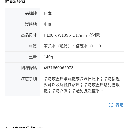
商品規格
品牌地
日本
製造地
中國
商品尺寸
H180 x W135 x D17mm（含環）
材質
筆記本（紙質）、便箋本（PET）
重量
140g
國際條碼
4971660062973
注意事項
請勿放置於潮濕處或高溫日照下；請勿接近
火源以及腐蝕性溶劑；請勿放置於幼兒易取
處；請勿吞食；請避免強烈撞擊。
客服