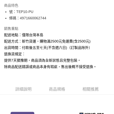
商品特色
運送方式
號：TEP10-PU
條碼：4971660062744
下單前請先詢問庫存
每筆NT$130，滿NT$2,500(含以上)免運費
銷售重點
配送地點：僅限台灣本島
配送方式：新竹貨運，購物滿2500元免運費(含2500元)
出貨時間：付款後五至七天(不含週六日)（訂製品除外）
退換貨規定：
提供7天猶豫期，商品須為全新狀態且完整包裝。
除商品配送錯誤或商品本身有瑕疵，售出後概不接受退換。
詳細說明
商品規格
相關推薦