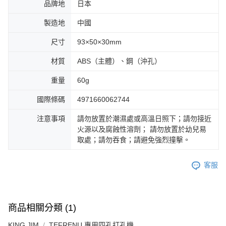
品牌地
日本
製造地
中國
尺寸
93×50×30mm
材質
ABS（主體）、鋼（沖孔）
重量
60g
國際條碼
4971660062744
注意事項
請勿放置於潮濕處或高溫日照下；請勿接近
火源以及腐蝕性溶劑； 請勿放置於幼兒易
取處；請勿吞食；請避免強烈撞擊。
客服
商品相關分類 (1)
KING JIM
TEFRENU 專用四孔打孔機