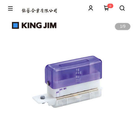
0
1
/
9