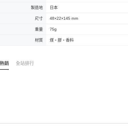
製造地
日本
尺寸
48×22×145 mm
重量
75g
材質
煤・膠・香料
熱銷
全站排行