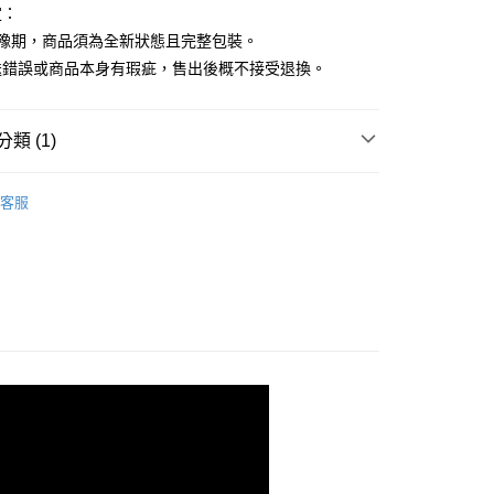
定：
猶豫期，商品須為全新狀態且完整包裝。
送錯誤或商品本身有瑕疵，售出後概不接受退換。
類 (1)
KE 日本吳竹
墨條
客服