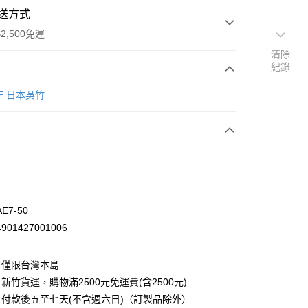
送方式
2,500免運
清除
紀錄
次付款
KE 日本吳竹
E7-50
01427001006
：僅限台灣本島
先詢問庫存
新竹貨運，購物滿2500元免運費(含2500元)
30，滿NT$2,500(含以上)免運費
付款後五至七天(不含週六日)（訂製品除外）