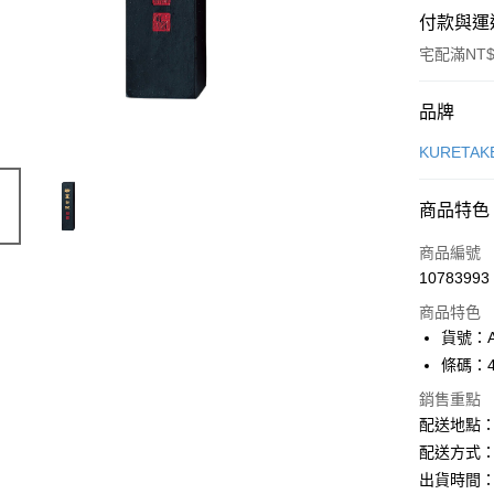
付款與運
宅配滿NT$
付款方式
品牌
信用卡一
KURETA
Apple Pay
商品特色
街口支付
商品編號
悠遊付
10783993
商品特色
ATM付款
貨號：A
條碼：49
運送方式
銷售重點
配送地點
下單前請
配送方式：
每筆NT$1
出貨時間：