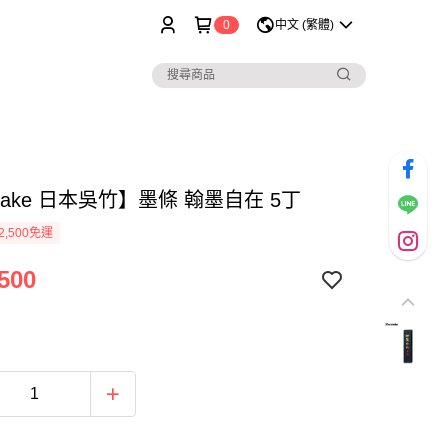
0
中文 (繁體)
etake 日本吳竹】墨條 翰墨自在 5丁
2,500免運
500