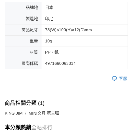
品牌地
日本
製造地
印尼
商品尺寸
78(W)×100(H)×12(D)mm
重量
10g
材質
PP、紙
國際條碼
4971660063314
客服
商品相關分類 (1)
KING JIM
MINI文具 第三彈
本分類熱銷
全站排行