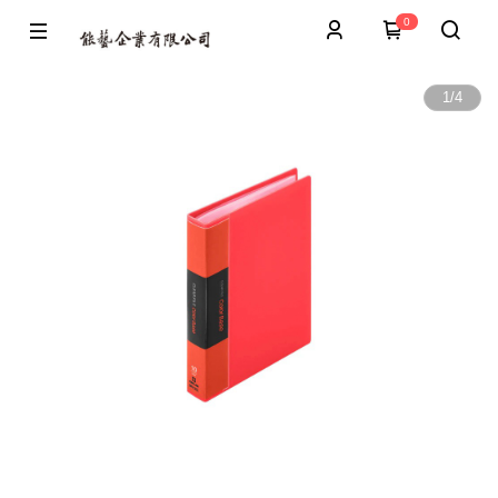
0
1
/
4