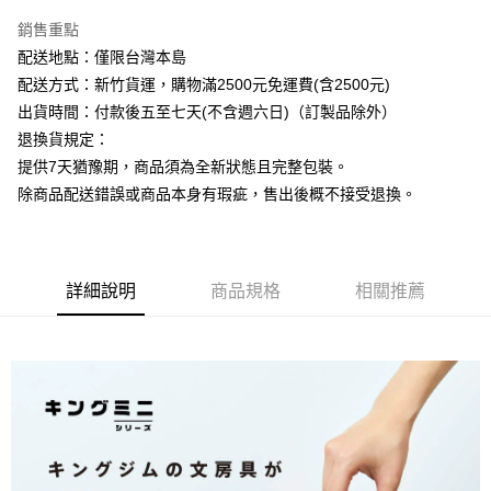
銷售重點
運送方式
配送地點：僅限台灣本島
下單前請先詢問庫存
配送方式：新竹貨運，購物滿2500元免運費(含2500元)
每筆NT$130，滿NT$2,500(含以上)免運費
出貨時間：付款後五至七天(不含週六日)（訂製品除外）
退換貨規定：
提供7天猶豫期，商品須為全新狀態且完整包裝。
除商品配送錯誤或商品本身有瑕疵，售出後概不接受退換。
詳細說明
商品規格
相關推薦