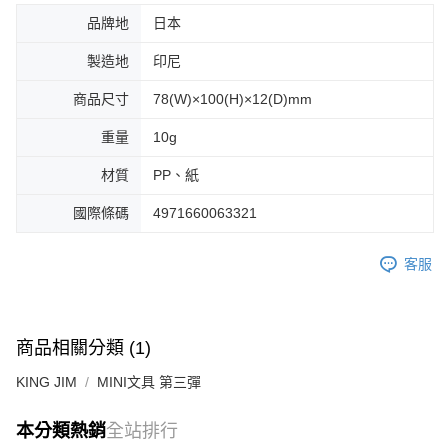
品牌地
日本
製造地
印尼
商品尺寸
78(W)×100(H)×12(D)mm
重量
10g
材質
PP、紙
國際條碼
4971660063321
客服
商品相關分類 (1)
KING JIM
MINI文具 第三彈
本分類熱銷
全站排行