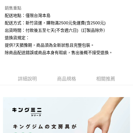
銷售重點
運送方式
配送地點：僅限台灣本島
下單前請先詢問庫存
配送方式：新竹貨運，購物滿2500元免運費(含2500元)
每筆NT$130，滿NT$2,500(含以上)免運費
出貨時間：付款後五至七天(不含週六日)（訂製品除外）
退換貨規定：
提供7天猶豫期，商品須為全新狀態且完整包裝。
除商品配送錯誤或商品本身有瑕疵，售出後概不接受退換。
詳細說明
商品規格
相關推薦