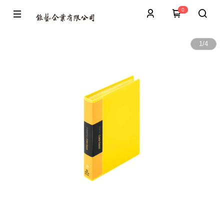
0
1
/
4