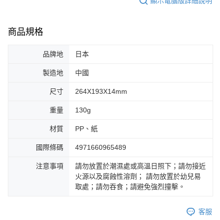
顯示電腦版詳細說明
商品規格
品牌地
日本
製造地
中國
尺寸
264X193X14mm
重量
130g
材質
PP、紙
國際條碼
4971660965489
注意事項
請勿放置於潮濕處或高溫日照下；請勿接近
火源以及腐蝕性溶劑； 請勿放置於幼兒易
取處；請勿吞食；請避免強烈撞擊。
客服