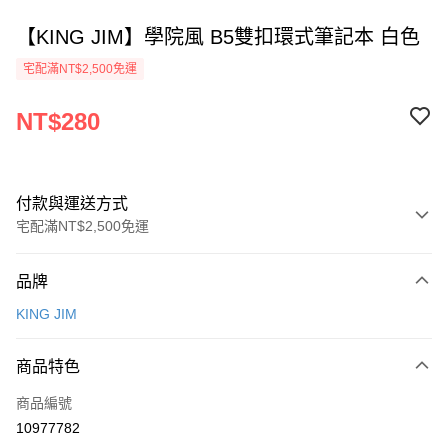
【KING JIM】學院風 B5雙扣環式筆記本 白色
宅配滿NT$2,500免運
NT$280
付款與運送方式
宅配滿NT$2,500免運
付款方式
品牌
信用卡一次付款
KING JIM
Apple Pay
商品特色
街口支付
商品編號
悠遊付
10977782
ATM付款