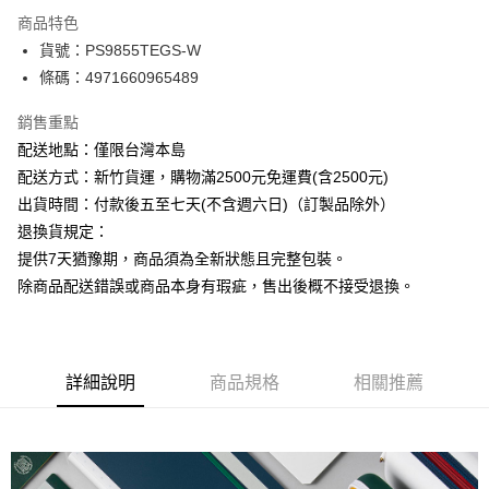
商品特色
運送方式
貨號：PS9855TEGS-W
條碼：4971660965489
下單前請先詢問庫存
每筆NT$130，滿NT$2,500(含以上)免運費
銷售重點
配送地點：僅限台灣本島
配送方式：新竹貨運，購物滿2500元免運費(含2500元)
出貨時間：付款後五至七天(不含週六日)（訂製品除外）
退換貨規定：
提供7天猶豫期，商品須為全新狀態且完整包裝。
除商品配送錯誤或商品本身有瑕疵，售出後概不接受退換。
詳細說明
商品規格
相關推薦