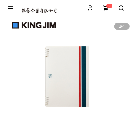
0
1
/
4