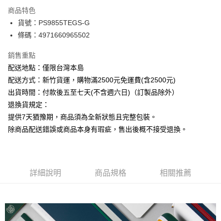
商品特色
運送方式
貨號：PS9855TEGS-G
條碼：4971660965502
下單前請先詢問庫存
每筆NT$130，滿NT$2,500(含以上)免運費
銷售重點
配送地點：僅限台灣本島
配送方式：新竹貨運，購物滿2500元免運費(含2500元)
出貨時間：付款後五至七天(不含週六日)（訂製品除外）
退換貨規定：
提供7天猶豫期，商品須為全新狀態且完整包裝。
除商品配送錯誤或商品本身有瑕疵，售出後概不接受退換。
詳細說明
商品規格
相關推薦