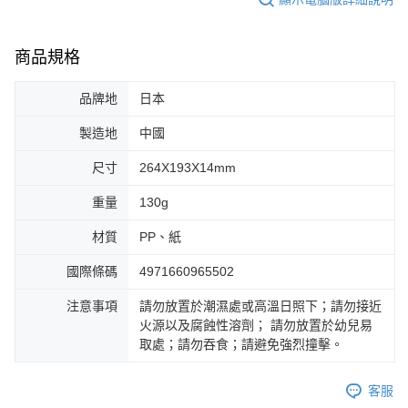
商品規格
品牌地
日本
製造地
中國
尺寸
264X193X14mm
重量
130g
材質
PP、紙
國際條碼
4971660965502
注意事項
請勿放置於潮濕處或高溫日照下；請勿接近
火源以及腐蝕性溶劑； 請勿放置於幼兒易
取處；請勿吞食；請避免強烈撞擊。
客服