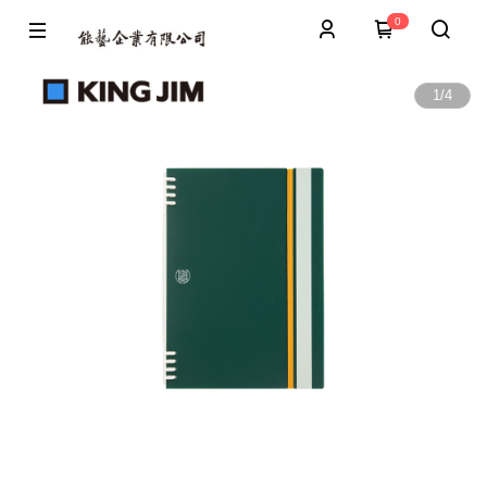
0
1
/
4