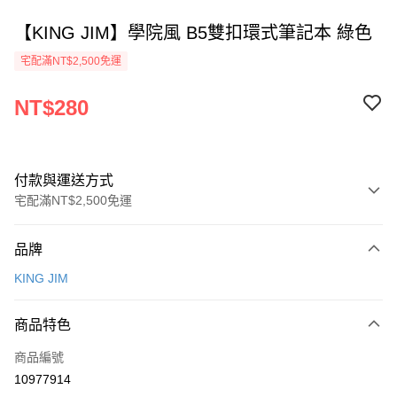
【KING JIM】學院風 B5雙扣環式筆記本 綠色
宅配滿NT$2,500免運
NT$280
付款與運送方式
宅配滿NT$2,500免運
付款方式
品牌
信用卡一次付款
KING JIM
Apple Pay
商品特色
街口支付
商品編號
悠遊付
10977914
ATM付款