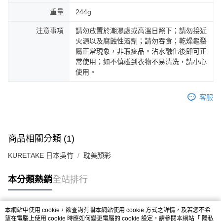
重量
244g
注意事項
請勿放置於潮濕處或高溫日照下；請勿接近
火源以及腐蝕性溶劑；請勿吞食；乾燥龜裂
屬正常現象，非瑕疵品。沾水融化後即可正
常使用；如不慎碰到衣物不易清洗，請小心
使用。
客服
商品相關分類 (1)
KURETAKE 日本吳竹
耽美顏彩
本分類熱銷
全站排行
本網站中使用 cookie，欲查詢有關本網站使用 cookie 方式之詳情，及若您不希
熱門標籤
望在電腦上使用 cookie 時應如何變更電腦的 cookie 設定，請參閱本網站「
隱私