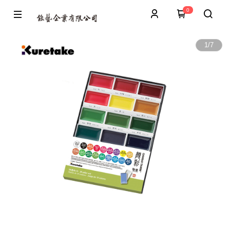
0
1
/
7