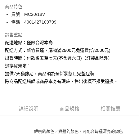
商品特色
運送方式
貨號：MC20/18V
條碼：4901427169799
下單前請先詢問庫存
每筆NT$130，滿NT$2,500(含以上)免運費
銷售重點
配送地點：僅限台灣本島
配送方式：新竹貨運，購物滿2500元免運費(含2500元)
出貨時間：付款後五至七天(不含週六日)（訂製品除外）
退換貨規定：
提供7天猶豫期，商品須為全新狀態且完整包裝。
除商品配送錯誤或商品本身有瑕疵，售出後概不接受退換。
詳細說明
商品規格
相關推薦
鮮明的顏色／鮮豔的顏色，可配合每種漂亮的顏色