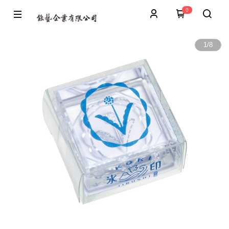
0
1
/
8