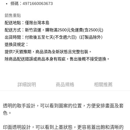
條碼：4971660063673
ATM付款
銷售重點
運送方式
配送地點：僅限台灣本島
下單前請先詢問庫存
配送方式：新竹貨運，購物滿2500元免運費(含2500元)
每筆NT$130，滿NT$2,500(含以上)免運費
出貨時間：付款後五至七天(不含週六日)（訂製品除外）
退換貨規定：
提供7天猶豫期，商品須為全新狀態且完整包裝。
除商品配送錯誤或商品本身有瑕疵，售出後概不接受退換。
詳細說明
商品規格
相關推薦
透明的取手設計，可以看到圖案的位置，方便安排畫面及套
色。
印面透明設計，可以看到上墨狀態，更容易蓋出飽和清晰的