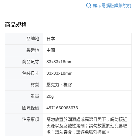
顯示電腦版詳細說明
商品規格
品牌地
日本
製造地
中國
商品尺寸
33x33x18mm
包裝尺寸
33x33x18mm
材質
壓克力、橡膠
重量
20g
國際條碼
4971660063673
注意事項
請勿放置於潮濕處或高溫日照下；請勿接近
火源以及腐蝕性溶劑；請勿放置於幼兒易取
處；請勿吞食；請避免強烈撞擊。