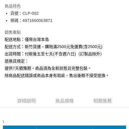
商品特色
運送方式
貨號：CLP-002
條碼：4971660063871
下單前請先詢問庫存
每筆NT$130，滿NT$2,500(含以上)免運費
銷售重點
配送地點：僅限台灣本島
配送方式：新竹貨運，購物滿2500元免運費(含2500元)
出貨時間：付款後五至七天(不含週六日)（訂製品除外）
退換貨規定：
提供7天猶豫期，商品須為全新狀態且完整包裝。
除商品配送錯誤或商品本身有瑕疵，售出後概不接受退換。
詳細說明
商品規格
相關推薦
\