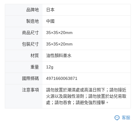
品牌地
日本
製造地
中國
商品尺寸
35×35×20mm
包裝尺寸
35×35×20mm
材質
油性顏料墨水
重量
12g
國際條碼
4971660063871
注意事項
請勿放置於潮濕處或高溫日照下；請勿接近
火源以及腐蝕性溶劑；請勿放置於幼兒易取
處；請勿吞食；請避免強烈撞擊。
客服