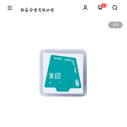
0
1
/
4