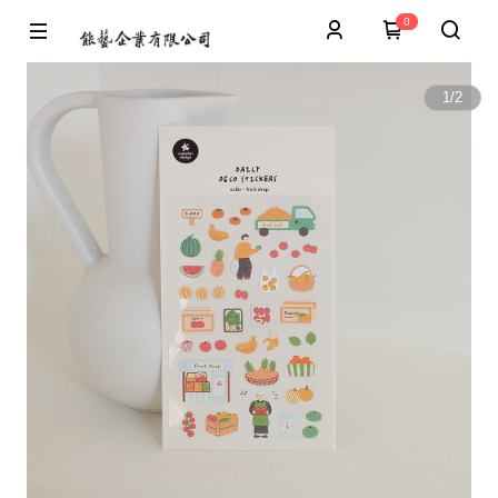
0
1
/
2