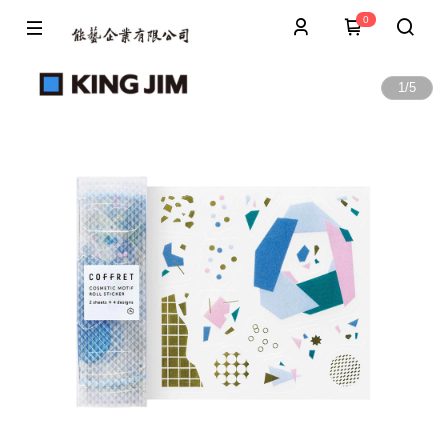
0
1
/
5