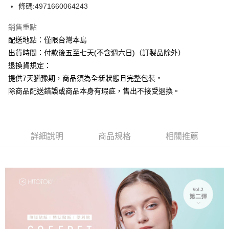
條碼:4971660064243
ATM付款
銷售重點
運送方式
配送地點：僅限台灣本島
下單前請先詢問庫存
出貨時間：付款後五至七天(不含週六日)（訂製品除外）
每筆NT$130，滿NT$2,500(含以上)免運費
退換貨規定：
提供7天猶豫期，商品須為全新狀態且完整包裝。
除商品配送錯誤或商品本身有瑕疵，售出不接受退換。
詳細說明
商品規格
相關推薦