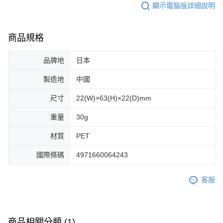
顯示電腦版詳細說明
商品規格
品牌地
日本
製造地
中國
尺寸
22(W)×63(H)×22(D)mm
重量
30g
材質
PET
國際條碼
4971660064243
客服
商品相關分類 (1)