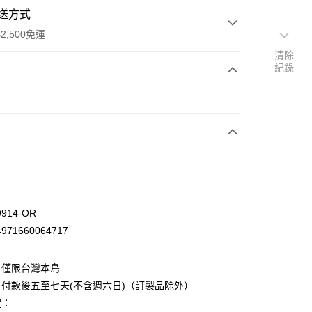
送方式
2,500免運
清除
紀錄
次付款
914-OR
71660064717
：僅限台灣本島
先詢問庫存
付款後五至七天(不含週六日)（訂製品除外）
30，滿NT$2,500(含以上)免運費
定：