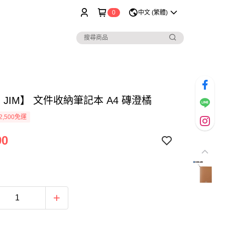
0
中文 (繁體)
G JIM】 文件收納筆記本 A4 磚澄橘
2,500免運
90