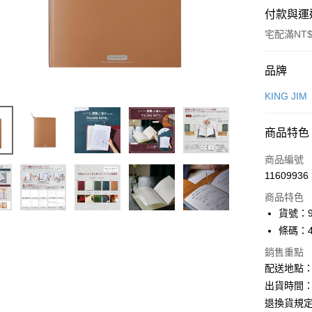
付款與運
宅配滿NT$
付款方式
品牌
信用卡一
KING JIM
Apple Pay
商品特色
街口支付
商品編號
悠遊付
11609936
商品特色
ATM付款
貨號：9
條碼：49
運送方式
銷售重點
配送地點
下單前請
出貨時間：
每筆NT$1
退換貨規