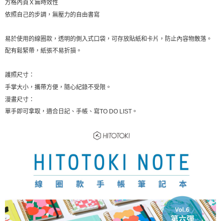
方格內頁Ｘ無時效性
依照自己的步調，無壓力的自由書寫
易於使用的線圈款，透明的側入式口袋，可存放貼紙和卡片，防止內容物散落。
配有鬆緊帶，紙張不易折損。
護照尺寸：
手掌大小，攜帶方便，隨心紀錄不受限。
漫畫尺寸：
單手即可拿取，適合日記、手帳、寫TO DO LIST。