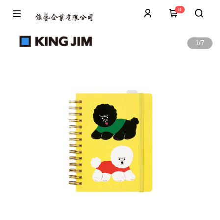
0
1
/
7