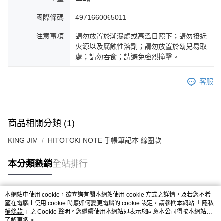
國際條碼
4971660065011
注意事項
請勿放置於潮濕處或高溫日照下；請勿接近
火源以及腐蝕性溶劑；請勿放置於幼兒易取
處；請勿吞食；請避免強烈撞擊。
客服
商品相關分類 (1)
KING JIM
HITOTOKI NOTE 手帳筆記本 線圈款
本分類熱銷
全站排行
本網站中使用 cookie，欲查詢有關本網站使用 cookie 方式之詳情，及若您不希
熱門標籤
望在電腦上使用 cookie 時應如何變更電腦的 cookie 設定，請參閱本網站「
隱私
權條款
」之 Cookie 聲明。您繼續使用本網站即表示您同意本公司得按本網站使
用條款之 Cookie 聲明使用 cookie。
了解更多 >