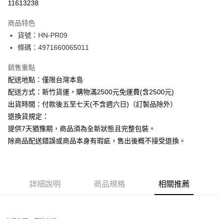
11613238
ATM付款
商品特色
運送方式
貨號：HN-PR09
條碼：4971660065011
下單前請先詢問庫存
每筆NT$130，滿NT$2,500(含以上)免運費
銷售重點
配送地點：僅限台灣本島
配送方式：新竹貨運，購物滿2500元免運費(含2500元)
出貨時間：付款後五至七天(不含週六日)（訂製品除外）
退換貨規定：
提供7天猶豫期，商品須為全新狀態且完整包裝。
除商品配送錯誤或商品本身有瑕疵，售出後概不接受退換。
詳細說明
商品規格
相關推薦