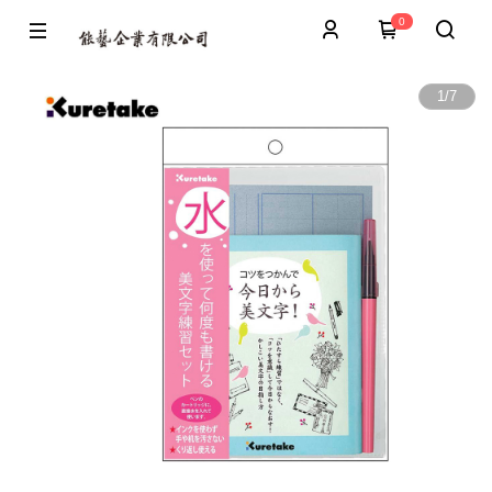
0
1
/
7