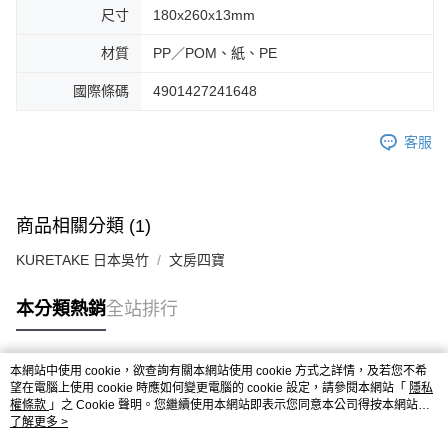
尺寸
180x260x13mm
材質
PP／POM、紙、PE
國際條碼
4901427241648
客服
商品相關分類 (1)
KURETAKE 日本吳竹
文房四寶
本分類熱銷
全站排行
本網站中使用 cookie，欲查詢有關本網站使用 cookie 方式之詳情，及若您不希
熱門標籤
望在電腦上使用 cookie 時應如何變更電腦的 cookie 設定，請參閱本網站「
隱私
權條款
」之 Cookie 聲明。您繼續使用本網站即表示您同意本公司得按本網站使
用條款之 Cookie 聲明使用 cookie。
了解更多 >