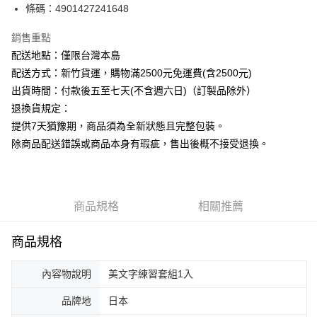
條碼：4901427241648
ATM付款
銷售重點
運送方式
配送地點：僅限台灣本島
下單前請先詢問庫存
配送方式：新竹貨運，購物滿2500元免運費(含2500元)
每筆NT$130，滿NT$2,500(含以上)免運費
出貨時間：付款後五至七天(不含週六日)（訂製品除外）
退換貨規定：
提供7天猶豫期，商品須為全新狀態且完整包裝。
除商品配送錯誤或商品本身有瑕疵，售出後概不接受退換。
商品規格
相關推薦
商品規格
內容物說明
美文字練習套組1入
品牌地
日本