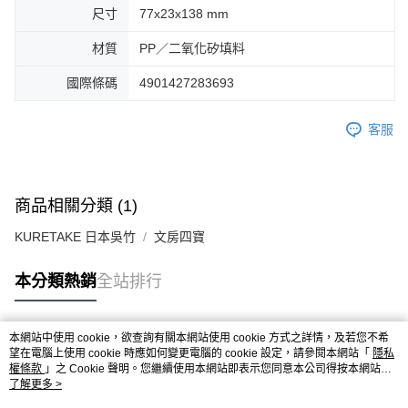
尺寸
77x23x138 mm
材質
PP／二氧化矽填料
國際條碼
4901427283693
客服
商品相關分類 (1)
KURETAKE 日本吳竹
文房四寶
本分類熱銷
全站排行
本網站中使用 cookie，欲查詢有關本網站使用 cookie 方式之詳情，及若您不希
熱門標籤
望在電腦上使用 cookie 時應如何變更電腦的 cookie 設定，請參閱本網站「
隱私
權條款
」之 Cookie 聲明。您繼續使用本網站即表示您同意本公司得按本網站使
用條款之 Cookie 聲明使用 cookie。
了解更多 >