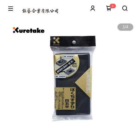
0
1
/
4