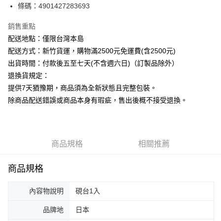
條碼：4901427283693
ATM付款
銷售重點
運送方式
配送地點：僅限台灣本島
下單前請先詢問庫存
配送方式：新竹貨運，購物滿2500元免運費(含2500元)
每筆NT$130，滿NT$2,500(含以上)免運費
出貨時間：付款後五至七天(不含週六日)（訂製品除外）
退換貨規定：
提供7天猶豫期，商品須為全新狀態且完整包裝。
除商品配送錯誤或商品本身有瑕疵，售出後概不接受退換。
商品規格
相關推薦
商品規格
內容物說明
硯台1入
品牌地
日本