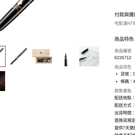
付款與運
宅配滿NT$
付款方式
商品特色
信用卡一
商品編號
6226712
Apple Pay
商品特色
街口支付
貨號：D
條碼：49
悠遊付
銷售重點
ATM付款
配送地點
配送方式：
出貨時間：
運送方式
退換貨規
下單前請
提供7天
每筆NT$1