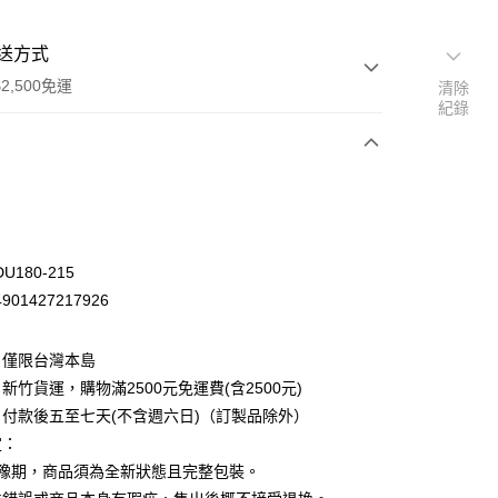
送方式
2,500免運
清除
紀錄
次付款
U180-215
01427217926
：僅限台灣本島
新竹貨運，購物滿2500元免運費(含2500元)
付款後五至七天(不含週六日)（訂製品除外）
定：
先詢問庫存
猶豫期，商品須為全新狀態且完整包裝。
30，滿NT$2,500(含以上)免運費