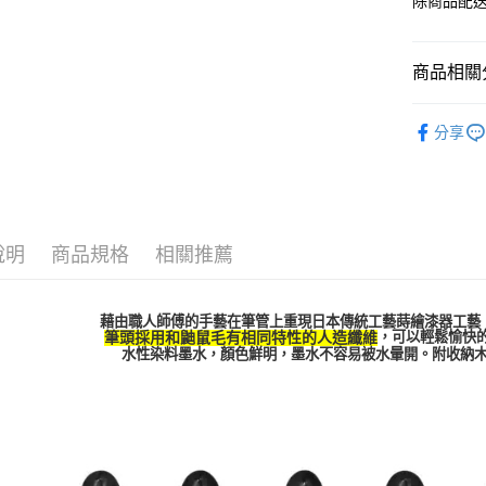
除商品配
商品相關分
KURETA
分享
說明
商品規格
相關推薦
藉由職人師傅的手藝在筆管上重現日本傳統工藝蒔繪漆器工藝
，可以輕鬆愉快
筆頭採用和鼬鼠毛有相同特性的人造纖維
水性染料墨水，顏色鮮明，墨水不容易被水暈開。附收納