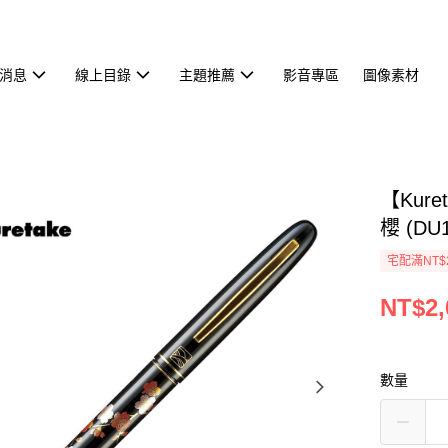
消息
線上目錄
主題推薦
影音專區
圖像素材
【Kur
櫻 (DU1
宅配滿NT$
NT$2,
數量