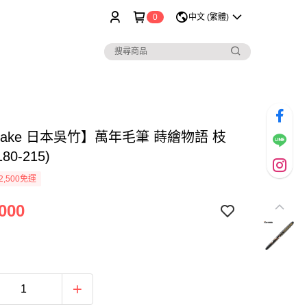
0
中文 (繁體)
etake 日本吳竹】萬年毛筆 蒔繪物語 枝
80-215)
2,500免運
000