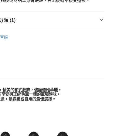
送錯誤或商品本身有瑕疵，售出後概不接受退換。
類 (1)
KE 日本吳竹
萬年毛筆
客服
，精美的和式紋飾，儘顯優雅華麗。
的享受與正統毛筆一樣的筆觸韻味。
木盒，是送禮或自用的最佳選擇。