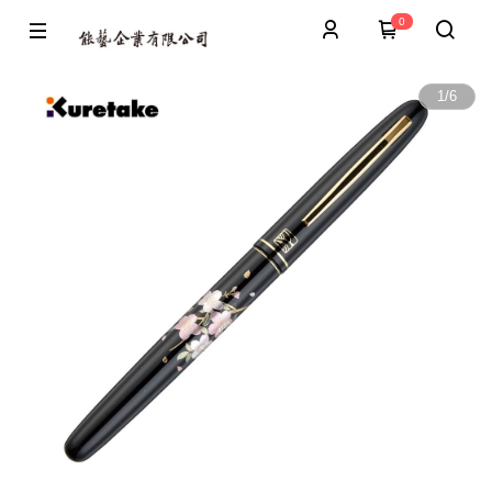
0
1
/
6