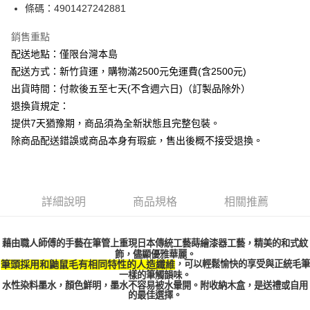
條碼：4901427242881
ATM付款
銷售重點
運送方式
配送地點：僅限台灣本島
下單前請先詢問庫存
配送方式：新竹貨運，購物滿2500元免運費(含2500元)
每筆NT$130，滿NT$2,500(含以上)免運費
出貨時間：付款後五至七天(不含週六日)（訂製品除外）
退換貨規定：
提供7天猶豫期，商品須為全新狀態且完整包裝。
除商品配送錯誤或商品本身有瑕疵，售出後概不接受退換。
詳細說明
商品規格
相關推薦
藉由職人師傅的手藝在筆管上重現日本傳統工藝蒔繪漆器工藝，精美的和式紋
飾，儘顯優雅華麗。
，可以輕鬆愉快的享受與正統毛筆
筆頭採用和鼬鼠毛有相同特性的人造纖維
一樣的筆觸韻味。
水性染料墨水，顏色鮮明，墨水不容易被水暈開。附收納木盒，是送禮或自用
的最佳選擇。