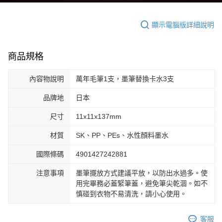
顯示電腦版詳細說明
商品規格
內容物說明
萬年毛筆1支，墨筆替換卡水3支
品牌地
日本
尺寸
11x11x137mm
材質
SK、PP、PEs、水性顏料墨水
國際條碼
4901427242881
注意事項
墨筆擺放方式建議平放，以防出水過多。使
用完畢務必蓋緊筆蓋，避免筆尖乾涸。如不
慎碰到衣物不易清洗，請小心使用。
客服