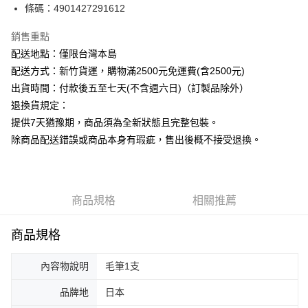
條碼：4901427291612
ATM付款
銷售重點
運送方式
配送地點：僅限台灣本島
下單前請先詢問庫存
配送方式：新竹貨運，購物滿2500元免運費(含2500元)
每筆NT$130，滿NT$2,500(含以上)免運費
出貨時間：付款後五至七天(不含週六日)（訂製品除外）
退換貨規定：
提供7天猶豫期，商品須為全新狀態且完整包裝。
除商品配送錯誤或商品本身有瑕疵，售出後概不接受退換。
商品規格
相關推薦
商品規格
內容物說明
毛筆1支
品牌地
日本