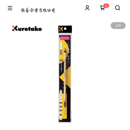
0
1
/
4