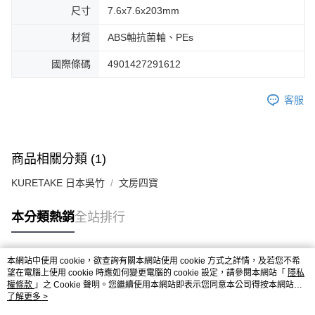
尺寸
7.6x7.6x203mm
材質
ABS軸抗菌軸、PEs
國際條碼
4901427291612
客服
商品相關分類 (1)
KURETAKE 日本吳竹
文房四寶
本分類熱銷
全站排行
本網站中使用 cookie，欲查詢有關本網站使用 cookie 方式之詳情，及若您不希
熱門標籤
望在電腦上使用 cookie 時應如何變更電腦的 cookie 設定，請參閱本網站「
隱私
權條款
」之 Cookie 聲明。您繼續使用本網站即表示您同意本公司得按本網站使
用條款之 Cookie 聲明使用 cookie。
了解更多 >