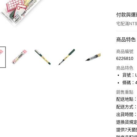
付款與運
宅配滿NT$
付款方式
商品特色
信用卡一
商品編號
6226810
Apple Pay
商品特色
街口支付
貨號：L
條碼：49
悠遊付
銷售重點
ATM付款
配送地點
配送方式：
出貨時間：
運送方式
退換貨規
下單前請
提供7天
每筆NT$1