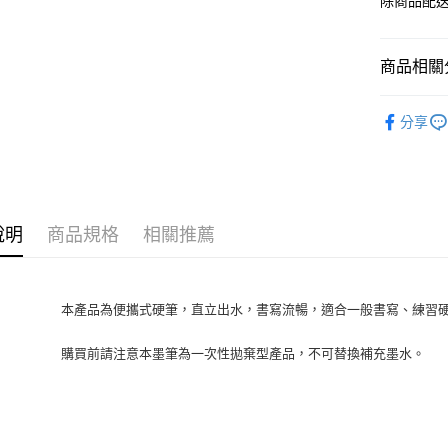
除商品配
商品相關分
KURETA
分享
說明
商品規格
相關推薦
本產品為便攜式硬筆，直立出水，書寫流暢，適合一般書寫、練習
購買前請注意本墨筆為一次性拋棄型產品，不可替換補充墨水。