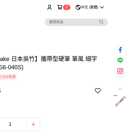
0
中文 (繁體)
etake 日本吳竹】攜帶型硬筆 筆風 細字
S6-040S)
2,500免運
5