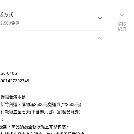
送方式
2,500免運
清除
紀錄
次付款
S6-040S
01427292749
：僅限台灣本島
新竹貨運，購物滿2500元免運費(含2500元)
付款後五至七天(不含週六日)（訂製品除外）
定：
先詢問庫存
猶豫期，商品須為全新狀態且完整包裝。
30，滿NT$2,500(含以上)免運費