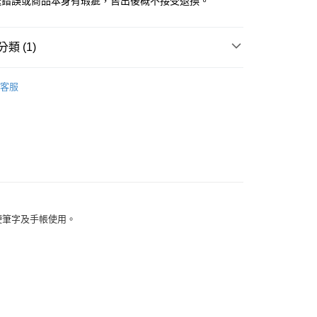
送錯誤或商品本身有瑕疵，售出後概不接受退換。
類 (1)
KE 日本吳竹
墨筆_硬筆
客服
硬筆字及手帳使用。