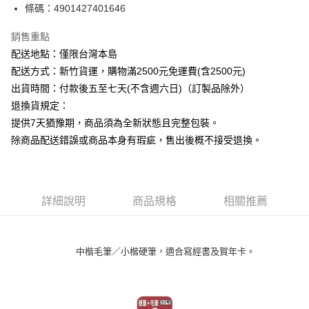
條碼：4901427401646
ATM付款
銷售重點
運送方式
配送地點：僅限台灣本島
下單前請先詢問庫存
配送方式：新竹貨運，購物滿2500元免運費(含2500元)
每筆NT$130，滿NT$2,500(含以上)免運費
出貨時間：付款後五至七天(不含週六日)（訂製品除外）
退換貨規定：
提供7天猶豫期，商品須為全新狀態且完整包裝。
除商品配送錯誤或商品本身有瑕疵，售出後概不接受退換。
詳細說明
商品規格
相關推薦
中楷毛筆／小楷硬筆，適合寫經書及賀年卡。