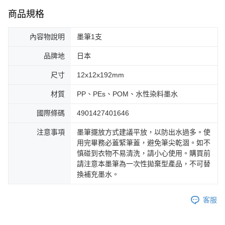
商品規格
內容物說明
墨筆1支
品牌地
日本
尺寸
12x12x192mm
材質
PP、PEs、POM、水性染料墨水
國際條碼
4901427401646
注意事項
墨筆擺放方式建議平放，以防出水過多。使
用完畢務必蓋緊筆蓋，避免筆尖乾涸。如不
慎碰到衣物不易清洗，請小心使用。購買前
請注意本墨筆為一次性拋棄型產品，不可替
換補充墨水。
客服