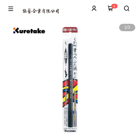
0
1
/
3