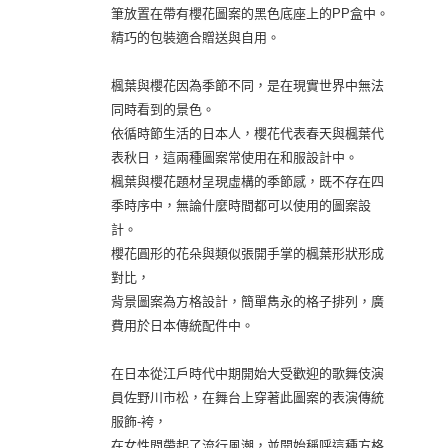
筆放置在帶有櫻花圖案的黑色底座上的PP盒中。
精巧的包裝適合贈送與自用。
楓葉與櫻花因為季節不同，是在現實世界中無法
同時看到的景色。
依循時節生活的日本人，櫻花代表春天與楓葉代
表秋日，這兩種圖案常使用在和服設計中。
楓葉與櫻花題材呈現虛構的季節感，既不存在四
季時序中，無論什麼時間都可以使用的圖案設
計。
櫻花圓形的花朵與類似張開手掌的楓葉形狀形成
對比，
背景圖案為方格設計，簡單雋永的格子排列，廣
費用於日本傳統配件中。
在日本從江戶時代中期開始大受歡迎的歌舞伎演
員佐野川市松，在舞台上穿著此圖案的表演傳統
服飾-袴，
在女性間帶起了流行風潮，並開始稱呼這種方格