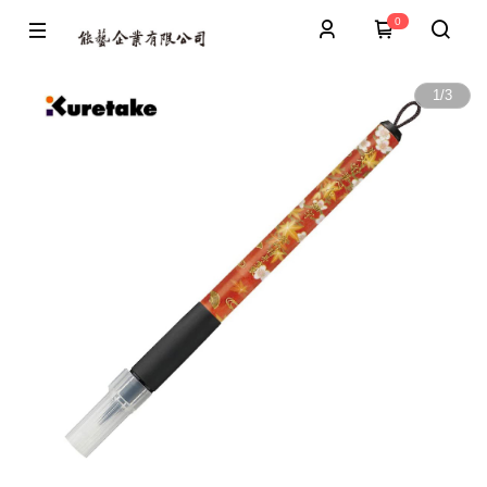
0
1
/
3