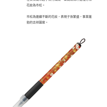
花紋為市松。
市松為連續不斷的花紋，表現子孫繁盛，事業蓬
勃的吉祥圖案。