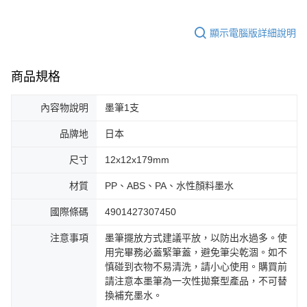
顯示電腦版詳細說明
商品規格
內容物說明
墨筆1支
品牌地
日本
尺寸
12x12x179mm
材質
PP、ABS、PA、水性顏料墨水
國際條碼
4901427307450
注意事項
墨筆擺放方式建議平放，以防出水過多。使
用完畢務必蓋緊筆蓋，避免筆尖乾涸。如不
慎碰到衣物不易清洗，請小心使用。購買前
請注意本墨筆為一次性拋棄型產品，不可替
換補充墨水。