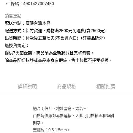
條碼：4901427307450
ATM付款
銷售重點
運送方式
配送地點：僅限台灣本島
下單前請先詢問庫存
配送方式：新竹貨運，購物滿2500元免運費(含2500元)
每筆NT$130，滿NT$2,500(含以上)免運費
出貨時間：付款後五至七天(不含週六日)（訂製品除外）
退換貨規定：
提供7天猶豫期，商品須為全新狀態且完整包裝。
除商品配送錯誤或商品本身有瑕疵，售出後概不接受退換。
詳細說明
商品規格
相關推薦
適合明信片，地址書寫，簽名。
由於每條線都易於連接，因此可用於插圖和筆刷
刻字。
筆幅約：0.5-1.5mm。