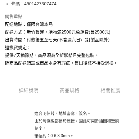
條碼：4901427307474
ATM付款
銷售重點
運送方式
配送地點：僅限台灣本島
下單前請先詢問庫存
配送方式：新竹貨運，購物滿2500元免運費(含2500元)
每筆NT$130，滿NT$2,500(含以上)免運費
出貨時間：付款後五至七天(不含週六日)（訂製品除外）
退換貨規定：
提供7天猶豫期，商品須為全新狀態且完整包裝。
除商品配送錯誤或商品本身有瑕疵，售出後概不接受退換。
詳細說明
商品規格
相關推薦
適合明信片，地址書寫，簽名。
由於每條線都易於連接，因此可用於插圖和筆刷
刻字。
筆幅約：0.6-3.0mm。