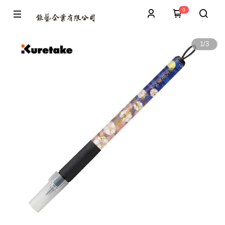
0
1
/
3