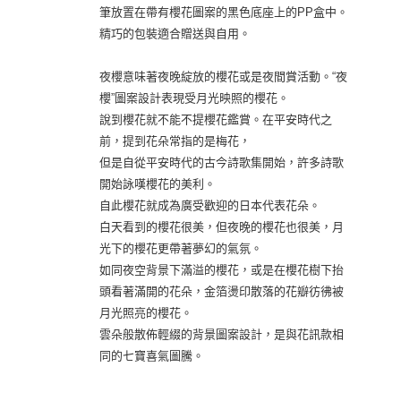
筆放置在帶有櫻花圖案的黑色底座上的PP盒中。
精巧的包裝適合贈送與自用。
夜櫻意味著夜晚綻放的櫻花或是夜間賞活動。“夜
櫻”圖案設計表現受月光映照的櫻花。
說到櫻花就不能不提櫻花鑑賞。在平安時代之
前，提到花朵常指的是梅花，
但是自從平安時代的古今詩歌集開始，許多詩歌
開始詠嘆櫻花的美利。
自此櫻花就成為廣受歡迎的日本代表花朵。
白天看到的櫻花很美，但夜晚的櫻花也很美，月
光下的櫻花更帶著夢幻的氣氛。
如同夜空背景下滿溢的櫻花，或是在櫻花樹下抬
頭看著滿開的花朵，金箔燙印散落的花瓣彷彿被
月光照亮的櫻花。
雲朵般散佈輕綴的背景圖案設計，是與花訊款相
同的七寶喜氣圖騰。