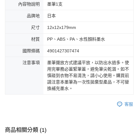
內容物說明
墨筆1支
品牌地
日本
尺寸
12x12x179mm
材質
PP、ABS、PA、水性顏料墨水
國際條碼
4901427307474
注意事項
墨筆擺放方式建議平放，以防出水過多。使
用完畢務必蓋緊筆蓋，避免筆尖乾涸。如不
慎碰到衣物不易清洗，請小心使用。購買前
請注意本墨筆為一次性拋棄型產品，不可替
換補充墨水。
客服
商品相關分類 (1)