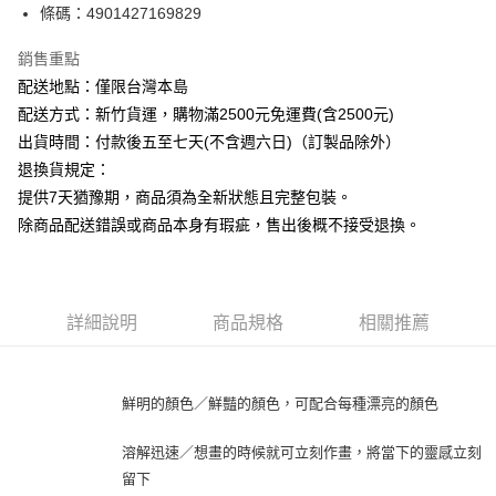
條碼：4901427169829
ATM付款
銷售重點
運送方式
配送地點：僅限台灣本島
下單前請先詢問庫存
配送方式：新竹貨運，購物滿2500元免運費(含2500元)
每筆NT$130，滿NT$2,500(含以上)免運費
出貨時間：付款後五至七天(不含週六日)（訂製品除外）
退換貨規定：
提供7天猶豫期，商品須為全新狀態且完整包裝。
除商品配送錯誤或商品本身有瑕疵，售出後概不接受退換。
詳細說明
商品規格
相關推薦
鮮明的顏色／鮮豔的顏色，可配合每種漂亮的顏色
溶解迅速／想畫的時候就可立刻作畫，將當下的靈感立刻
留下