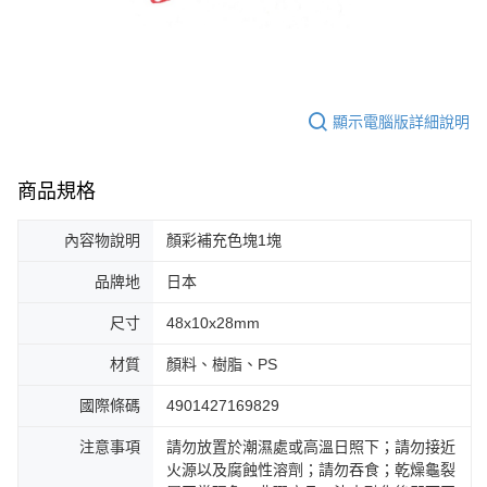
顯示電腦版詳細說明
商品規格
內容物說明
顏彩補充色塊1塊
品牌地
日本
尺寸
48x10x28mm
材質
顏料、樹脂、PS
國際條碼
4901427169829
注意事項
請勿放置於潮濕處或高溫日照下；請勿接近
火源以及腐蝕性溶劑；請勿吞食；乾燥龜裂