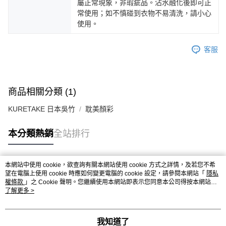
屬正常現象，非瑕疵品。沾水融化後即可正
常使用；如不慎碰到衣物不易清洗，請小心
使用。
客服
商品相關分類 (1)
KURETAKE 日本吳竹
耽美顏彩
本分類熱銷
全站排行
本網站中使用 cookie，欲查詢有關本網站使用 cookie 方式之詳情，及若您不希
熱門標籤
望在電腦上使用 cookie 時應如何變更電腦的 cookie 設定，請參閱本網站「
隱私
權條款
」之 Cookie 聲明。您繼續使用本網站即表示您同意本公司得按本網站使
用條款之 Cookie 聲明使用 cookie。
了解更多 >
我知道了