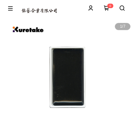
0
1
/
7