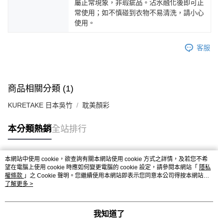
屬正常現象，非瑕疵品。沾水融化後即可正
常使用；如不慎碰到衣物不易清洗，請小心
使用。
客服
商品相關分類 (1)
KURETAKE 日本吳竹
耽美顏彩
本分類熱銷
全站排行
本網站中使用 cookie，欲查詢有關本網站使用 cookie 方式之詳情，及若您不希
熱門標籤
望在電腦上使用 cookie 時應如何變更電腦的 cookie 設定，請參閱本網站「
隱私
權條款
」之 Cookie 聲明。您繼續使用本網站即表示您同意本公司得按本網站使
用條款之 Cookie 聲明使用 cookie。
了解更多 >
我知道了