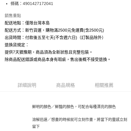
條碼：4901427172041
ATM付款
銷售重點
運送方式
配送地點：僅限台灣本島
下單前請先詢問庫存
配送方式：新竹貨運，購物滿2500元免運費(含2500元)
每筆NT$130，滿NT$2,500(含以上)免運費
出貨時間：付款後五至七天(不含週六日)（訂製品除外）
退換貨規定：
提供7天猶豫期，商品須為全新狀態且完整包裝。
除商品配送錯誤或商品本身有瑕疵，售出後概不接受退換。
詳細說明
商品規格
相關推薦
鮮明的顏色／鮮豔的顏色，可配合每種漂亮的顏色
溶解迅速／想畫的時候就可立刻作畫，將當下的靈感立刻
留下