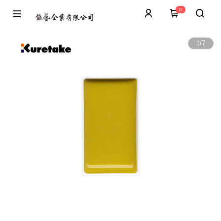
0
1
/
7