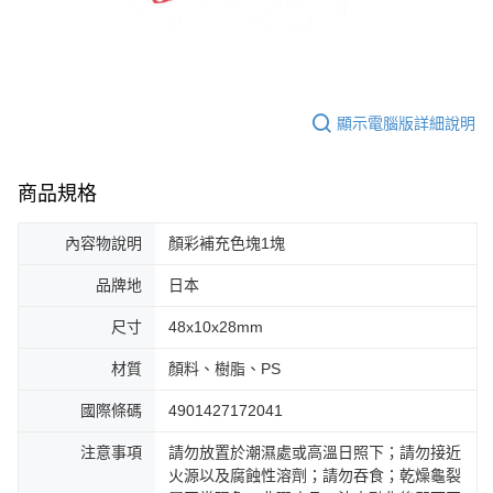
顯示電腦版詳細說明
商品規格
內容物說明
顏彩補充色塊1塊
品牌地
日本
尺寸
48x10x28mm
材質
顏料、樹脂、PS
國際條碼
4901427172041
注意事項
請勿放置於潮濕處或高溫日照下；請勿接近
火源以及腐蝕性溶劑；請勿吞食；乾燥龜裂