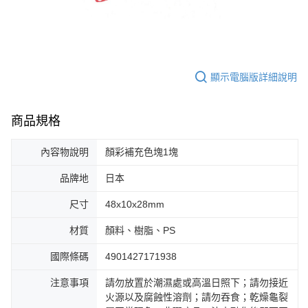
顯示電腦版詳細說明
商品規格
內容物說明
顏彩補充色塊1塊
品牌地
日本
尺寸
48x10x28mm
材質
顏料、樹脂、PS
國際條碼
4901427171938
注意事項
請勿放置於潮濕處或高溫日照下；請勿接近
火源以及腐蝕性溶劑；請勿吞食；乾燥龜裂