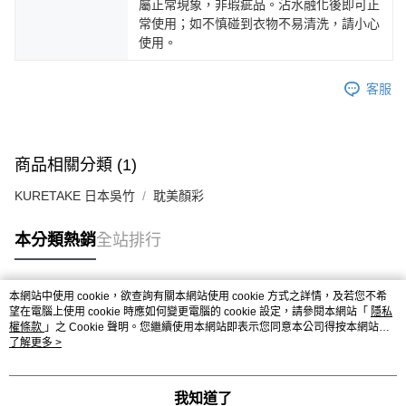
屬正常現象，非瑕疵品。沾水融化後即可正
常使用；如不慎碰到衣物不易清洗，請小心
使用。
客服
商品相關分類 (1)
KURETAKE 日本吳竹
耽美顏彩
本分類熱銷
全站排行
本網站中使用 cookie，欲查詢有關本網站使用 cookie 方式之詳情，及若您不希
熱門標籤
望在電腦上使用 cookie 時應如何變更電腦的 cookie 設定，請參閱本網站「
隱私
權條款
」之 Cookie 聲明。您繼續使用本網站即表示您同意本公司得按本網站使
用條款之 Cookie 聲明使用 cookie。
了解更多 >
我知道了