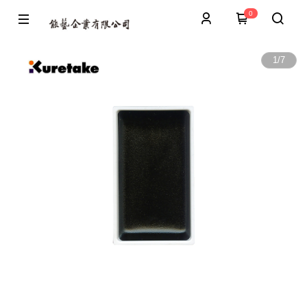
0
1
/
7