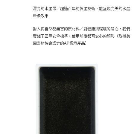
漂亮的水墨暈／超過百年的製墨技術，能呈現完美的水墨
暈染效果
對人與自然都無害的原材料／對健康與環境的關心，我們
實踐了國際安全標準，使用前後都可安心的顏彩（取得美
國畫材協會認定的AP標示產品）