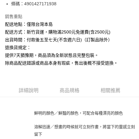
條碼：4901427171938
ATM付款
銷售重點
運送方式
配送地點：僅限台灣本島
下單前請先詢問庫存
配送方式：新竹貨運，購物滿2500元免運費(含2500元)
每筆NT$130，滿NT$2,500(含以上)免運費
出貨時間：付款後五至七天(不含週六日)（訂製品除外）
退換貨規定：
提供7天猶豫期，商品須為全新狀態且完整包裝。
除商品配送錯誤或商品本身有瑕疵，售出後概不接受退換。
詳細說明
商品規格
相關推薦
鮮明的顏色／鮮豔的顏色，可配合每種漂亮的顏色
溶解迅速／想畫的時候就可立刻作畫，將當下的靈感立刻
留下