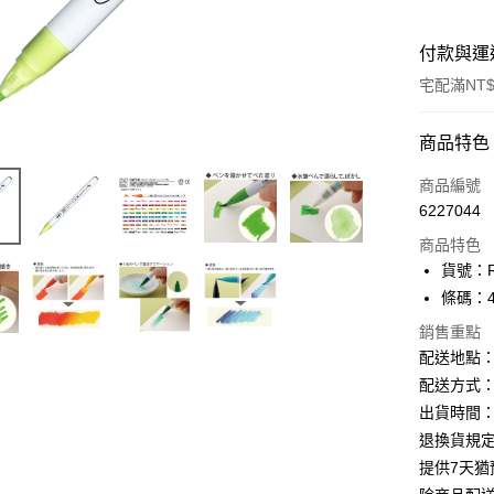
付款與運
宅配滿NT$
付款方式
商品特色
信用卡一
商品編號
6227044
Apple Pay
商品特色
街口支付
貨號：RB
條碼：49
悠遊付
銷售重點
ATM付款
配送地點
配送方式：
出貨時間：
運送方式
退換貨規
下單前請
提供7天
每筆NT$1