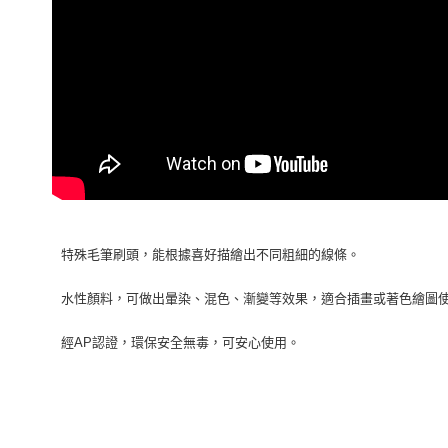
特殊毛筆刷頭，能根據喜好描繪出不同粗細的線條。
水性顏料，可做出暈染、混色、漸變等效果，適合插畫或著色繪圖
經AP認證，環保安全無毒，可安心使用。