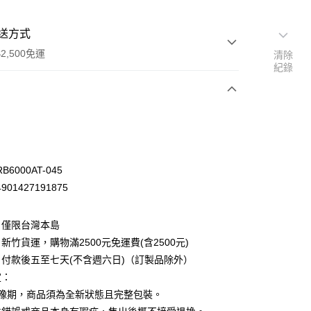
送方式
2,500免運
清除
紀錄
次付款
6000AT-045
01427191875
：僅限台灣本島
新竹貨運，購物滿2500元免運費(含2500元)
付款後五至七天(不含週六日)（訂製品除外）
定：
先詢問庫存
猶豫期，商品須為全新狀態且完整包裝。
30，滿NT$2,500(含以上)免運費