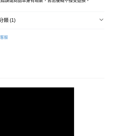
送錯誤或商品本身有瑕疵，售出後概不接受退換。
類 (1)
KE 日本吳竹
ZIG 彩繪毛筆
客服