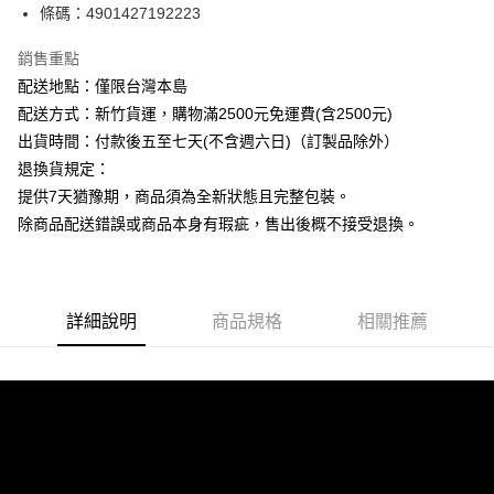
條碼：4901427192223
ATM付款
銷售重點
運送方式
配送地點：僅限台灣本島
下單前請先詢問庫存
配送方式：新竹貨運，購物滿2500元免運費(含2500元)
每筆NT$130，滿NT$2,500(含以上)免運費
出貨時間：付款後五至七天(不含週六日)（訂製品除外）
退換貨規定：
提供7天猶豫期，商品須為全新狀態且完整包裝。
除商品配送錯誤或商品本身有瑕疵，售出後概不接受退換。
詳細說明
商品規格
相關推薦