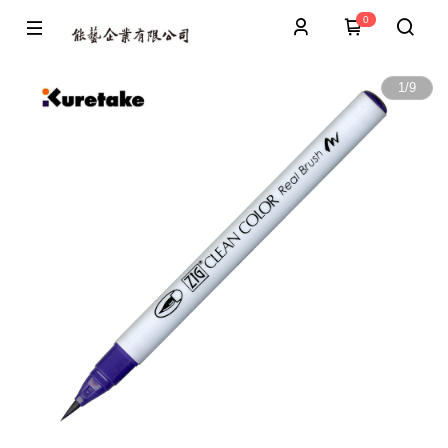
0
1
/
9