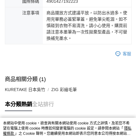
國際條碼
4901427192223
注意事項
商品擺放方式建議平放，以防出水過多。使
用完畢務必蓋緊筆蓋，避免筆尖乾涸。如不
慎碰到衣物不易清洗，請小心使用。購買前
請注意本墨筆為一次性拋棄型產品，不可替
換補充墨水。
客服
商品相關分類 (1)
KURETAKE 日本吳竹
ZIG 彩繪毛筆
本分類熱銷
全站排行
本網站中使用 cookie，欲查詢有關本網站使用 cookie 方式之詳情，及若您不希
熱門標籤
望在電腦上使用 cookie 時應如何變更電腦的 cookie 設定，請參閱本網站「
隱私
權條款
」之 Cookie 聲明。您繼續使用本網站即表示您同意本公司得按本網站使