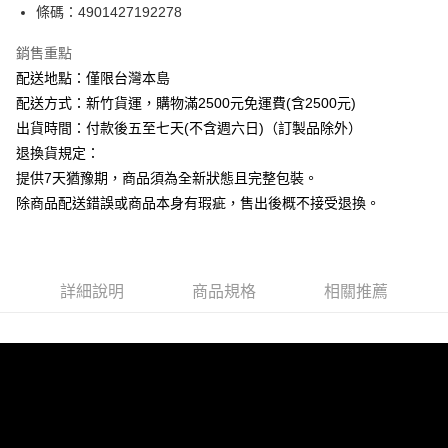
條碼：4901427192278
ATM付款
銷售重點
運送方式
配送地點：僅限台灣本島
下單前請先詢問庫存
配送方式：新竹貨運，購物滿2500元免運費(含2500元)
每筆NT$130，滿NT$2,500(含以上)免運費
出貨時間：付款後五至七天(不含週六日)（訂製品除外）
退換貨規定：
提供7天猶豫期，商品須為全新狀態且完整包裝。
除商品配送錯誤或商品本身有瑕疵，售出後概不接受退換。
詳細說明
商品規格
相關推薦