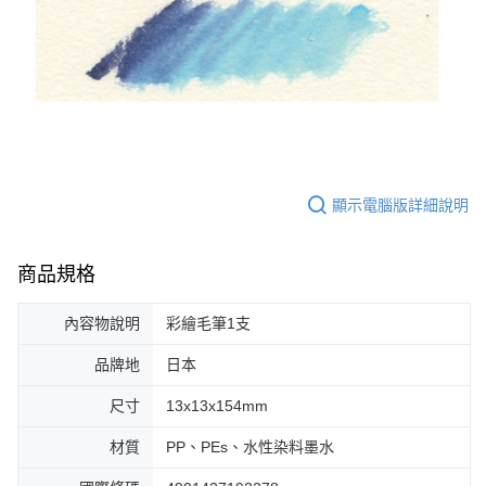
顯示電腦版詳細說明
商品規格
內容物說明
彩繪毛筆1支
品牌地
日本
尺寸
13x13x154mm
材質
PP、PEs、水性染料墨水