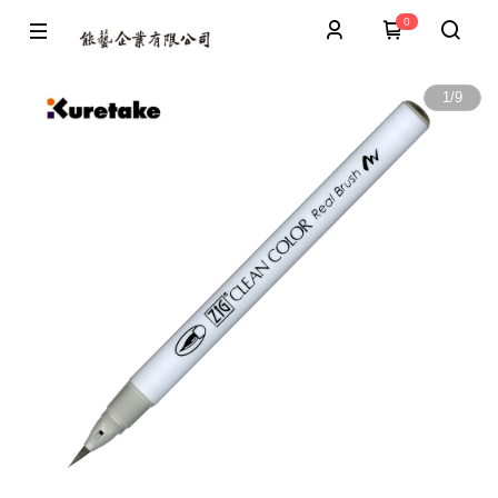
0
1
/
9