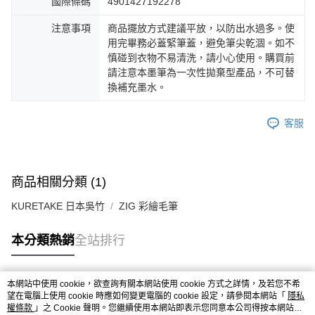
國際條碼
4901427192278
注意事項
商品擺放方式建議平放，以防出水過多。使
用完畢務必蓋緊筆蓋，避免筆尖乾涸。如不
慎碰到衣物不易清洗，請小心使用。購買前
請注意本墨筆為一次性拋棄型產品，不可替
換補充墨水。
客服
商品相關分類 (1)
KURETAKE 日本吳竹
ZIG 彩繪毛筆
本分類熱銷
全站排行
本網站中使用 cookie，欲查詢有關本網站使用 cookie 方式之詳情，及若您不希
熱門標籤
望在電腦上使用 cookie 時應如何變更電腦的 cookie 設定，請參閱本網站「
隱私
權條款
」之 Cookie 聲明。您繼續使用本網站即表示您同意本公司得按本網站使