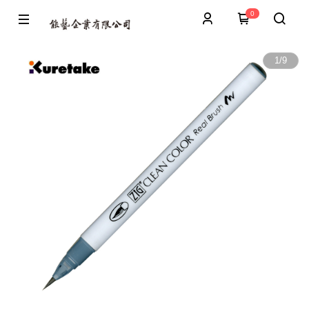
0
1
/
9