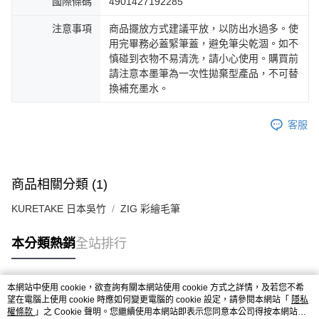
國際條碼
4901427192285
注意事項
商品擺放方式建議平放，以防出水過多。使
用完畢務必蓋緊筆蓋，避免筆尖乾涸。如不
慎碰到衣物不易清洗，請小心使用。購買前
請注意本墨筆為一次性拋棄型產品，不可替
換補充墨水。
客服
商品相關分類 (1)
KURETAKE 日本吳竹
ZIG 彩繪毛筆
本分類熱銷
全站排行
本網站中使用 cookie，欲查詢有關本網站使用 cookie 方式之詳情，及若您不希
熱門標籤
望在電腦上使用 cookie 時應如何變更電腦的 cookie 設定，請參閱本網站「
隱私
權條款
」之 Cookie 聲明。您繼續使用本網站即表示您同意本公司得按本網站使