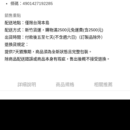
條碼：4901427192285
ATM付款
銷售重點
運送方式
配送地點：僅限台灣本島
下單前請先詢問庫存
配送方式：新竹貨運，購物滿2500元免運費(含2500元)
每筆NT$130，滿NT$2,500(含以上)免運費
出貨時間：付款後五至七天(不含週六日)（訂製品除外）
退換貨規定：
提供7天猶豫期，商品須為全新狀態且完整包裝。
除商品配送錯誤或商品本身有瑕疵，售出後概不接受退換。
詳細說明
商品規格
相關推薦