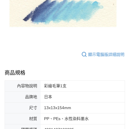
顯示電腦版詳細說明
商品規格
內容物說明
彩繪毛筆1支
品牌地
日本
尺寸
13x13x154mm
材質
PP、PEs、水性染料墨水