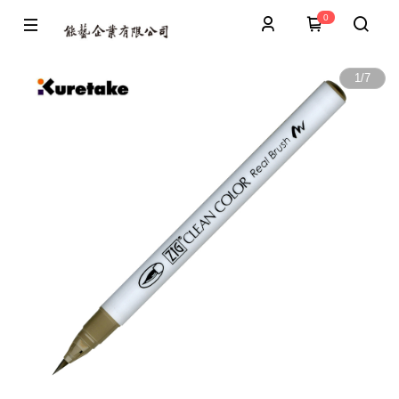
0
1
/
7