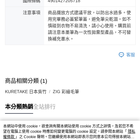
國際條碼
4901427205718
注意事項
商品擺放方式建議平放，以防出水過多。使
用完畢務必蓋緊筆蓋，避免筆尖乾涸。如不
慎碰到衣物不易清洗，請小心使用。購買前
請注意本墨筆為一次性拋棄型產品，不可替
換補充墨水。
客服
商品相關分類 (1)
KURETAKE 日本吳竹
ZIG 彩繪毛筆
本分類熱銷
全站排行
本網站中使用 cookie，欲查詢有關本網站使用 cookie 方式之詳情，及若您不希
熱門標籤
望在電腦上使用 cookie 時應如何變更電腦的 cookie 設定，請參閱本網站「
隱私
權條款
」之 Cookie 聲明。您繼續使用本網站即表示您同意本公司得按本網站使