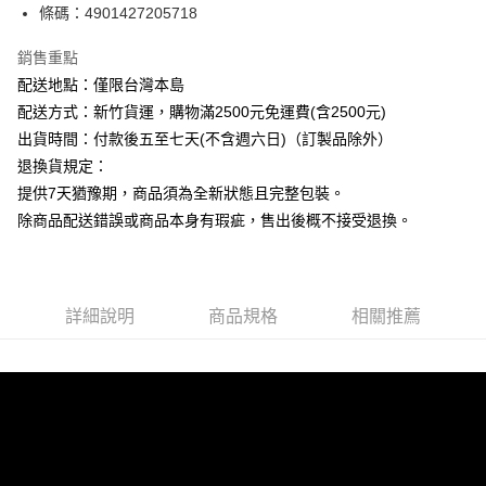
條碼：4901427205718
ATM付款
銷售重點
運送方式
配送地點：僅限台灣本島
下單前請先詢問庫存
配送方式：新竹貨運，購物滿2500元免運費(含2500元)
每筆NT$130，滿NT$2,500(含以上)免運費
出貨時間：付款後五至七天(不含週六日)（訂製品除外）
退換貨規定：
提供7天猶豫期，商品須為全新狀態且完整包裝。
除商品配送錯誤或商品本身有瑕疵，售出後概不接受退換。
詳細說明
商品規格
相關推薦