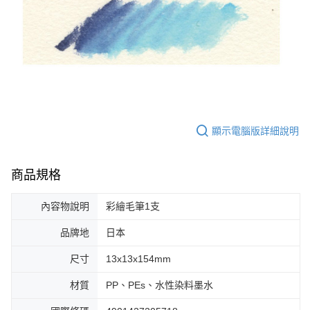
顯示電腦版詳細說明
商品規格
內容物說明
彩繪毛筆1支
品牌地
日本
尺寸
13x13x154mm
材質
PP、PEs、水性染料墨水