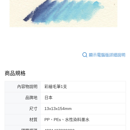
顯示電腦版詳細說明
商品規格
內容物說明
彩繪毛筆1支
品牌地
日本
尺寸
13x13x154mm
材質
PP、PEs、水性染料墨水