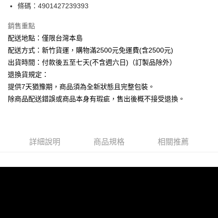
條碼：4901427239393
ATM付款
銷售重點
運送方式
配送地點：僅限台灣本島
下單前請先詢問庫存
配送方式：新竹貨運，購物滿2500元免運費(含2500元)
每筆NT$130，滿NT$2,500(含以上)免運費
出貨時間：付款後五至七天(不含週六日)（訂製品除外）
退換貨規定：
提供7天猶豫期，商品須為全新狀態且完整包裝。
除商品配送錯誤或商品本身有瑕疵，售出後概不接受退換。
詳細說明
商品規格
相關推薦