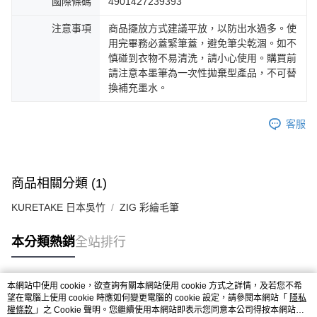
國際條碼
4901427239393
注意事項
商品擺放方式建議平放，以防出水過多。使
用完畢務必蓋緊筆蓋，避免筆尖乾涸。如不
慎碰到衣物不易清洗，請小心使用。購買前
請注意本墨筆為一次性拋棄型產品，不可替
換補充墨水。
客服
商品相關分類 (1)
KURETAKE 日本吳竹
ZIG 彩繪毛筆
本分類熱銷
全站排行
本網站中使用 cookie，欲查詢有關本網站使用 cookie 方式之詳情，及若您不希
熱門標籤
望在電腦上使用 cookie 時應如何變更電腦的 cookie 設定，請參閱本網站「
隱私
權條款
」之 Cookie 聲明。您繼續使用本網站即表示您同意本公司得按本網站使