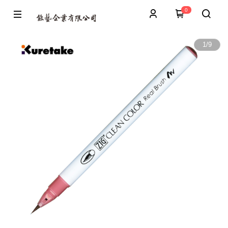
0
1
/
9