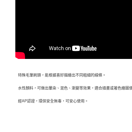
特殊毛筆刷頭，能根據喜好描繪出不同粗細的線條。
水性顏料，可做出暈染、混色、漸變等效果，適合插畫或著色繪圖
經AP認證，環保安全無毒，可安心使用。